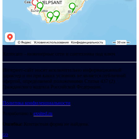
Хелпсант - инженерные сети и сантехника под ключ
Интернет-сайт носит исключительно информационный
характер и ни при каких условиях не является публичной
офертой, определяемой положениями Статьи 437 (2)
Гражданского кодекса Российской Федерации.
Политика конфиденциальности
Разработано в
exsited.ru
Ошибка:
Контактная форма не найдена.
GO