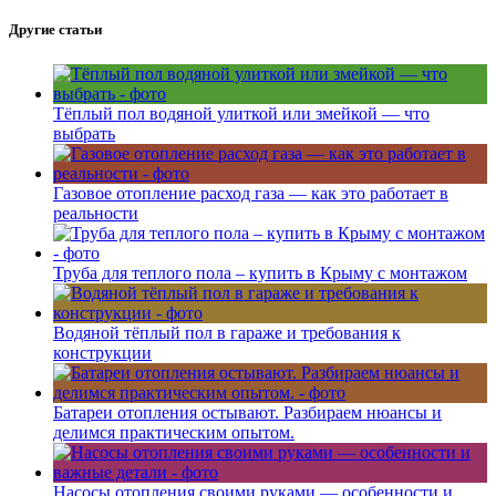
Другие статьи
Тёплый пол водяной улиткой или змейкой — что
выбрать
Газовое отопление расход газа — как это работает в
реальности
Труба для теплого пола – купить в Крыму с монтажом
Водяной тёплый пол в гараже и требования к
конструкции
Батареи отопления остывают. Разбираем нюансы и
делимся практическим опытом.
Насосы отопления своими руками — особенности и