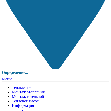
Определение...
Меню
Теплые полы
Монтаж отопления
Монтаж котельной
Тепловой насос
Информация