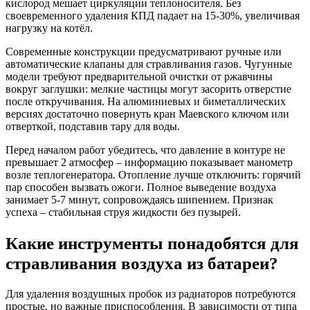
кислород мешает циркуляции теплоносителя. Без
своевременного удаления КПД падает на 15-30%, увеличивая
нагрузку на котёл.
Современные конструкции предусматривают ручные или
автоматические клапаны для стравливания газов. Чугунные
модели требуют предварительной очистки от ржавчины
вокруг заглушки: мелкие частицы могут засорить отверстие
после откручивания. На алюминиевых и биметаллических
версиях достаточно повернуть кран Маевского ключом или
отверткой, подставив тару для воды.
Перед началом работ убедитесь, что давление в контуре не
превышает 2 атмосфер – информацию показывает манометр
возле теплогенератора. Отопление лучше отключить: горячий
пар способен вызвать ожоги. Полное выведение воздуха
занимает 5-7 минут, сопровождаясь шипением. Признак
успеха – стабильная струя жидкости без пузырей.
Какие инструменты понадобятся для
стравливания воздуха из батареи?
Для удаления воздушных пробок из радиаторов потребуются
простые, но важные приспособления. В зависимости от типа