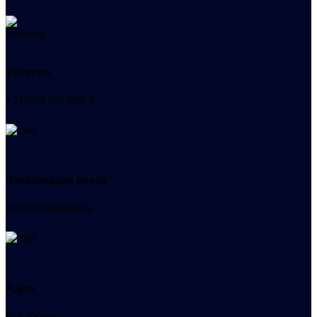
Telegram
+7 (978) 515-999-7
Электронная почта
admin@helpsant.ru
Адрес
пгт. Форос