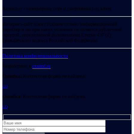
Хелпсант - инженерные сети и сантехника под ключ
Интернет-сайт носит исключительно информационный
характер и ни при каких условиях не является публичной
офертой, определяемой положениями Статьи 437 (2)
Гражданского кодекса Российской Федерации.
Политика конфиденциальности
Разработано в
exsited.ru
Ошибка:
Контактная форма не найдена.
GO
Ошибка:
Контактная форма не найдена.
GO