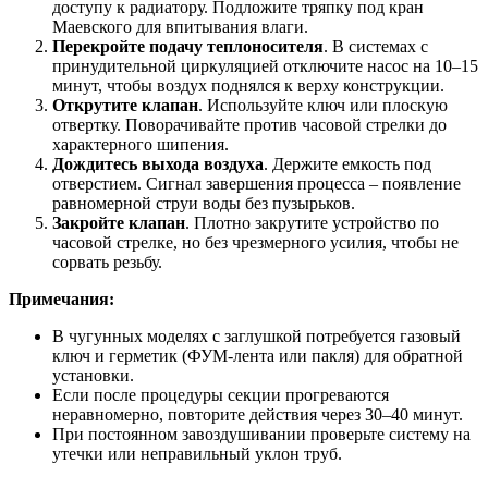
доступу к радиатору. Подложите тряпку под кран
Маевского для впитывания влаги.
Перекройте подачу теплоносителя
. В системах с
принудительной циркуляцией отключите насос на 10–15
минут, чтобы воздух поднялся к верху конструкции.
Открутите клапан
. Используйте ключ или плоскую
отвертку. Поворачивайте против часовой стрелки до
характерного шипения.
Дождитесь выхода воздуха
. Держите емкость под
отверстием. Сигнал завершения процесса – появление
равномерной струи воды без пузырьков.
Закройте клапан
. Плотно закрутите устройство по
часовой стрелке, но без чрезмерного усилия, чтобы не
сорвать резьбу.
Примечания:
В чугунных моделях с заглушкой потребуется газовый
ключ и герметик (ФУМ-лента или пакля) для обратной
установки.
Если после процедуры секции прогреваются
неравномерно, повторите действия через 30–40 минут.
При постоянном завоздушивании проверьте систему на
утечки или неправильный уклон труб.