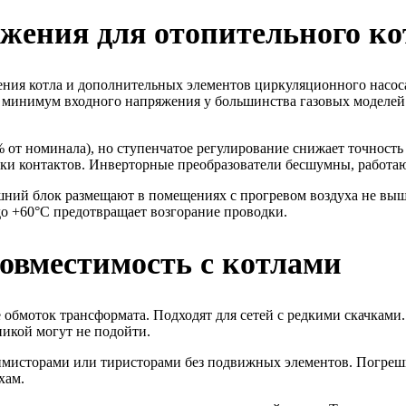
жения для отопительного к
ния котла и дополнительных элементов циркуляционного насоса
й минимум входного напряжения у большинства газовых моделей
 от номинала), но ступенчатое регулирование снижает точност
тки контактов. Инверторные преобразователи бесшумны, работа
ешний блок размещают в помещениях с прогревом воздуха не вы
о +60°С предотвращает возгорание проводки.
совместимость с котлами
бмоток трансформата. Подходят для сетей с редкими скачками. 
никой могут не подойти.
мисторами или тиристорами без подвижных элементов. Погрешн
хам.