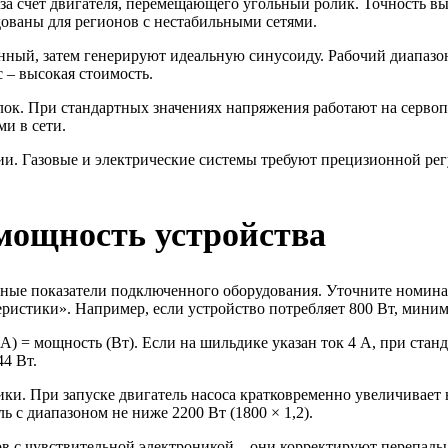
 счет двигателя, перемещающего угольный ролик. Точность высо
ованы для регионов с нестабильными сетями.
нный, затем генерируют идеальную синусоиду. Рабочий диапазо
 – высокая стоимость.
ок. При стандартных значениях напряжения работают на сервопр
и в сети.
. Газовые и электрические системы требуют прецизионной рег
мощность устройства
ые показатели подключенного оборудования. Уточните номинал
стики». Например, если устройство потребляет 800 Вт, минимал
А) = мощность (Вт). Если на шильдике указан ток 4 А, при станд
4 Вт.
и. При запуске двигатель насоса кратковременно увеличивает н
ь с диапазоном не ниже 2200 Вт (1800 × 1,2).
 с чувствительной электроникой – они корректируют перепады б