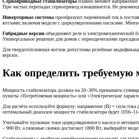
Сервоприводные стабилизаторы
плавно меняют напряжение за
При частых перепадах сервопривод изнашивается. Не рекоменд
Инверторные системы
преобразуют переменный ток в постоя
котлами, включая модели с циркуляционными насосами. Минус
Гибридные версии
объединяют реле и электромеханический бл
Универсальное решение для домов с периодическими просадкам
Для твердотопливных котлов допустимы релейные модификации
версии.
Как определить требуемую 
Мощность стабилизатора должна на 20–30% превышать суммарн
пункты «Потребляемая мощность» или «Электрические характери
Для расчёта используйте формулу: напряжение (В) × сила тока (
оптимальный диапазон мощности стабилизатора будет 1056–114
Учитывайте пусковые токи циркуляционного насоса и автоматик
– 900 Вт, а пиковые скачки достигают 1800 Вт, выбирайте модел
Стабилизаторы с двойным преобразованием подходят для котлов