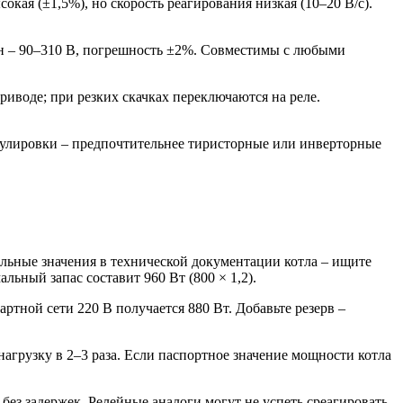
кая (±1,5%), но скорость реагирования низкая (10–20 В/с).
н – 90–310 В, погрешность ±2%. Совместимы с любыми
иводе; при резких скачках переключаются на реле.
улировки – предпочтительнее тиристорные или инверторные
ьные значения в технической документации котла – ищите
ьный запас составит 960 Вт (800 × 1,2).
артной сети 220 В получается 880 Вт. Добавьте резерв –
агрузку в 2–3 раза. Если паспортное значение мощности котла
ез задержек. Релейные аналоги могут не успеть среагировать