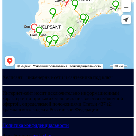
Хелпсант - инженерные сети и сантехника под ключ
Интернет-сайт носит исключительно информационный
характер и ни при каких условиях не является публичной
офертой, определяемой положениями Статьи 437 (2)
Гражданского кодекса Российской Федерации.
Политика конфиденциальности
Разработано в
exsited.ru