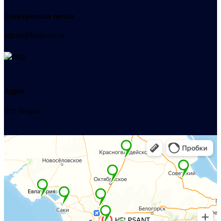
Электронная почта
admin@helpsant.ru
Адрес
пгт. Форос