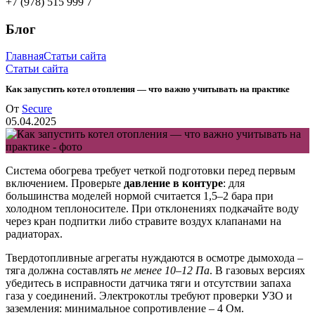
+7 (978) 515 999 7
Блог
Главная
Статьи сайта
Статьи сайта
Как запустить котел отопления — что важно учитывать на практике
От
Secure
05.04.2025
Система обогрева требует четкой подготовки перед первым
включением. Проверьте
давление в контуре
: для
большинства моделей нормой считается 1,5–2 бара при
холодном теплоносителе. При отклонениях подкачайте воду
через кран подпитки либо стравите воздух клапанами на
радиаторах.
Твердотопливные агрегаты нуждаются в осмотре дымохода –
тяга должна составлять
не менее 10–12 Па
. В газовых версиях
убедитесь в исправности датчика тяги и отсутствии запаха
газа у соединений. Электрокотлы требуют проверки УЗО и
заземления: минимальное сопротивление – 4 Ом.