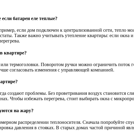
если батареи еле теплые?
апример, если дом подключен к централизованной сети, тепло м
таты. Также важно учитывать утепление квартиры: если окна и 
ерегрева.
в квартире?
ли или термоголовки. Поворотом ручки можно ограничить поток г
Лучше согласовать изменения с управляющей компанией.
вартире?
да создают проблемы. Без проветривания воздух становится сли
кнах. Чтобы избежать перегрева, стоит выбирать окна с микропр
луются на жару?
мерном распределении теплоносителя. Сначала попробуйте спуст
ровка давления в стояках. В старых домах частой причиной явл