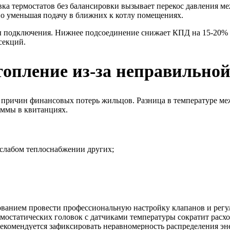
ка термостатов без балансировки вызывает перекос давления ме
но уменьшая подачу в ближних к котлу помещениях.
мы подключения. Нижнее подсоединение снижает КПД на 15-20% 
секций.
отопление из-за неправильно
х причин финансовых потерь жильцов. Разница в температуре м
уммы в квитанциях.
слабом теплоснабжении других;
ванием провести профессиональную настройку клапанов и регуля
мостатических головок с датчиками температуры сократит расх
комендуется зафиксировать неравномерность распределения эне