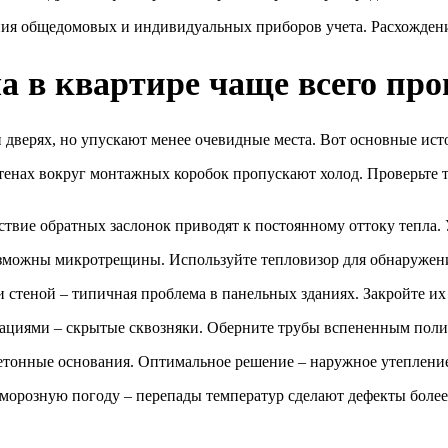
ия общедомовых и индивидуальных приборов учета. Расхождени
а в квартире чаще всего пр
 дверях, но упускают менее очевидные места. Вот основные ист
тенах вокруг монтажных коробок пропускают холод. Проверьте т
твие обратных заслонок приводят к постоянному оттоку тепла. 
зможны микротрещины. Используйте тепловизор для обнаружения
стеной – типичная проблема в панельных зданиях. Закройте их
ациями – скрытые сквозняки. Оберните трубы вспененным поли
етонные основания. Оптимальное решение – наружное утеплени
 морозную погоду – перепады температур сделают дефекты боле