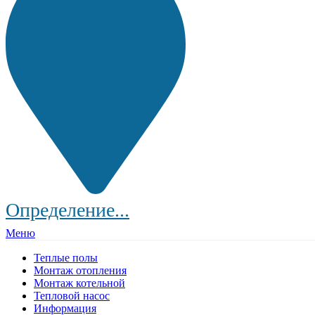
Определение...
Меню
Теплые полы
Монтаж отопления
Монтаж котельной
Тепловой насос
Информация