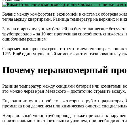
Баланс между комфортом и экономией в системах обогрева жилы
тепла между квартирами. Разница температур на верхних и ниж
Замена старых чугунных батарей на биметаллические без учё
трубопроводов – за 10 лет пропускная способность снижается н
ошибочным решением.
Современные проекты грешат отсутствием теплоотражающих эк
12%. Ещё один упущенный момент – автоматизированные узлы у
Почему неравномерный прогр
Разница температур между секциями батарей или комнатами в
это можно через кран Маевского – достаточно стравить воздух,
Еще один источник проблемы – засоры в трубах и радиаторах.
промывка под давлением или химическая очистка специальными 
Неправильный уклон трубопровода также приводит к нарушени
горизонталь можно строительным уровнем, при необходимости