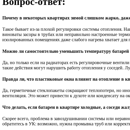
Вопрос-ответ:
Почему в некоторых квартирах зимой слишком жарко, даже 
Такое бывает из-за плохой регулировки системы отопления. Н
виноваты засоры в трубах или неправильно настроенные термос
изолированных помещениях даже слабого нагрева хватает для п
Можно ли самостоятельно уменьшить температуру батарей 
Да, но только если на радиаторах есть регулировочные венти
такие действия могут нарушить работу отопления у соседей. 
Правда ли, что пластиковые окна влияют на отопление в к
Да, герметичные стеклопакеты сокращают теплопотери, но иног
вентиляция. Это может привести к духоте или конденсату на о
Что делать, если батареи в квартире холодные, а соседи жа
Скорее всего, проблема в завоздушивании системы или неравно
обратитесь в УК: возможно, нужна промывка труб или корректи