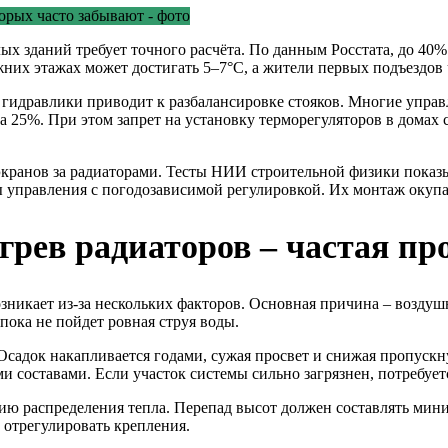
х зданий требует точного расчёта. По данным Росстата, до 40%
них этажах может достигать 5–7°C, а жители первых подъездов ч
та гидравлики приводит к разбалансировке стояков. Многие уп
а 25%. При этом запрет на установку терморегуляторов в домах 
ранов за радиаторами. Тесты НИИ строительной физики показы
правления с погодозависимой регулировкой. Их монтаж окупаетс
ев радиаторов – частая про
озникает из-за нескольких факторов. Основная причина – возд
 пока не пойдет ровная струя воды.
 Осадок накапливается годами, сужая просвет и снижая пропуск
составами. Если участок системы сильно загрязнен, потребуетс
ю распределения тепла. Перепад высот должен составлять мини
 отрегулировать крепления.