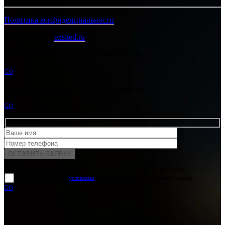
Политика конфиденциальности
Разработано в
exsited.ru
Ошибка:
Контактная форма не найдена.
GO
Ошибка:
Контактная форма не найдена.
GO
Для отправки формы вам необходимо принять условия:
прочитал и согласен с
условиями
обработки своих персональных данных
GO