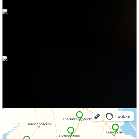
Электронная почта
admin@helpsant.ru
Адрес
пгт. Форос