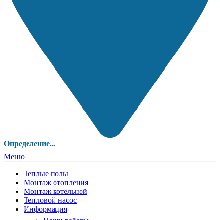
Определение...
Меню
Теплые полы
Монтаж отопления
Монтаж котельной
Тепловой насос
Информация