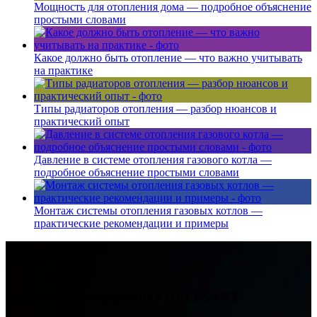
Мощность для отопления дома — подробное объяснение
простыми словами
Какое должно быть отопление — что важно учитывать
на практике
Типы радиаторов отопления — разбор нюансов и
практический опыт
Давление в системе отопления газового котла —
подробное объяснение простыми словами
Монтаж системы отопления газовых котлов —
практические рекомендации и примеры
Контактная информация
HELPSANT