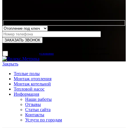
Какая услуга вас интересует?
Для отправки формы вам необходимо принять условия:
прочитал и согласен с
условиями
обработки своих персональных данных
Закрыть
Теплые полы
Монтаж отопления
Монтаж котельной
Тепловой насос
Информация
Наши работы
Отзывы
Статьи сайта
Контакты
Услуги по городам