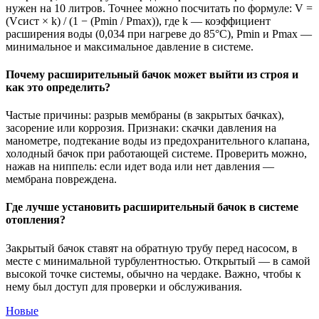
нужен на 10 литров. Точнее можно посчитать по формуле: V =
(Vсист × k) / (1 − (Pmin / Pmax)), где k — коэффициент
расширения воды (0,034 при нагреве до 85°C), Pmin и Pmax —
минимальное и максимальное давление в системе.
Почему расширительный бачок может выйти из строя и
как это определить?
Частые причины: разрыв мембраны (в закрытых бачках),
засорение или коррозия. Признаки: скачки давления на
манометре, подтекание воды из предохранительного клапана,
холодный бачок при работающей системе. Проверить можно,
нажав на ниппель: если идет вода или нет давления —
мембрана повреждена.
Где лучше установить расширительный бачок в системе
отопления?
Закрытый бачок ставят на обратную трубу перед насосом, в
месте с минимальной турбулентностью. Открытый — в самой
высокой точке системы, обычно на чердаке. Важно, чтобы к
нему был доступ для проверки и обслуживания.
Новые