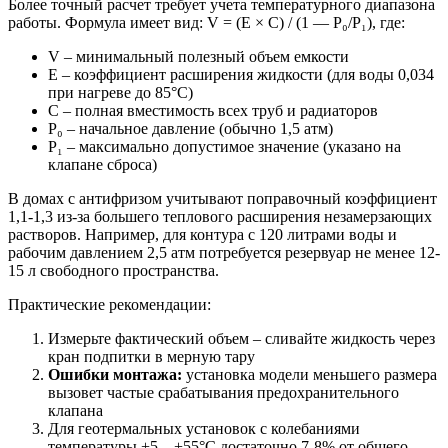
Более точный расчет требует учета температурного диапазона
работы. Формула имеет вид: V = (E × C) / (1 — P₀/P₁), где:
V – минимальный полезный объем емкости
E – коэффициент расширения жидкости (для воды 0,034
при нагреве до 85°C)
C – полная вместимость всех труб и радиаторов
P₀ – начальное давление (обычно 1,5 атм)
P₁ – максимально допустимое значение (указано на
клапане сброса)
В домах с антифризом учитывают поправочный коэффициент
1,1-1,3 из-за большего теплового расширения незамерзающих
растворов. Например, для контура с 120 литрами воды и
рабочим давлением 2,5 атм потребуется резервуар не менее 12-
15 л свободного пространства.
Практические рекомендации:
Измерьте фактический объем – сливайте жидкость через
кран подпитки в мерную тару
Ошибки монтажа:
установка модели меньшего размера
вызовет частые срабатывания предохранительного
клапана
Для геотермальных установок с колебаниями
температуры +5…+55°C достаточно 7-8% от общего