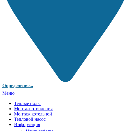
Определение...
Меню
Теплые полы
Монтаж отопления
Монтаж котельной
Тепловой насос
Информация