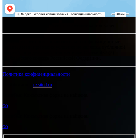
Хелпсант - инженерные сети и сантехника под ключ
Интернет-сайт носит исключительно информационный
характер и ни при каких условиях не является публичной
офертой, определяемой положениями Статьи 437 (2)
Гражданского кодекса Российской Федерации.
Политика конфиденциальности
Разработано в
exsited.ru
Ошибка:
Контактная форма не найдена.
GO
Ошибка:
Контактная форма не найдена.
GO