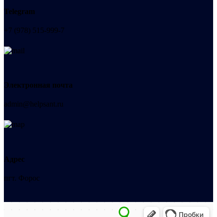
Telegram
+7 (978) 515-999-7
Электронная почта
admin@helpsant.ru
Адрес
пгт. Форос