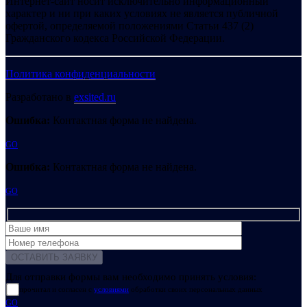
Интернет-сайт носит исключительно информационный
характер и ни при каких условиях не является публичной
офертой, определяемой положениями Статьи 437 (2)
Гражданского кодекса Российской Федерации.
Политика конфиденциальности
Разработано в
exsited.ru
Ошибка:
Контактная форма не найдена.
GO
Ошибка:
Контактная форма не найдена.
GO
Для отправки формы вам необходимо принять условия:
прочитал и согласен с
условиями
обработки своих персональных данных
GO