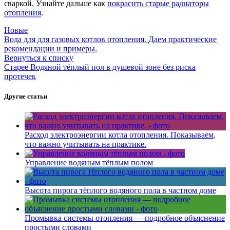
сваркой. Узнайте дальше как
покрасить старые радиаторы
отопления
.
Новые
Вода для для газовых котлов отопления. Даем практические
рекомендации и примеры.
Вернуться к списку
Старее
Водяной тёплый пол в душевой зоне без риска
протечек
Другие статьи
Расход электроэнергии котла отопления. Показываем,
что важно учитывать на практике.
Управление водяным тёплым полом
Высота пирога тёплого водяного пола в частном доме
Промывка системы отопления — подробное объяснение
простыми словами