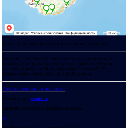
Хелпсант - инженерные сети и сантехника под ключ
Интернет-сайт носит исключительно информационный
характер и ни при каких условиях не является публичной
офертой, определяемой положениями Статьи 437 (2)
Гражданского кодекса Российской Федерации.
Политика конфиденциальности
Разработано в
exsited.ru
Ошибка:
Контактная форма не найдена.
GO
Ошибка:
Контактная форма не найдена.