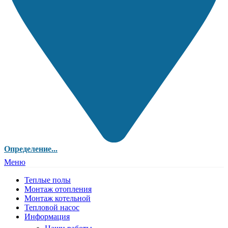
Определение...
Меню
Теплые полы
Монтаж отопления
Монтаж котельной
Тепловой насос
Информация