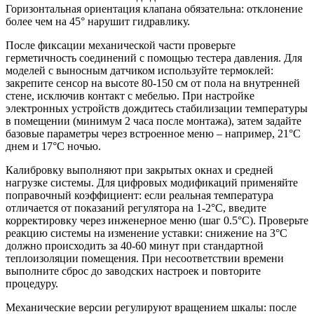
Горизонтальная ориентация клапана обязательна: отклонение
более чем на 45° нарушит гидравлику.
После фиксации механической части проверьте
герметичность соединений с помощью тестера давления. Для
моделей с выносным датчиком используйте термоклей:
закрепите сенсор на высоте 80-150 см от пола на внутренней
стене, исключив контакт с мебелью. При настройке
электронных устройств дождитесь стабилизации температуры
в помещении (минимум 2 часа после монтажа), затем задайте
базовые параметры через встроенное меню – например, 21°C
днем и 17°C ночью.
Калибровку выполняют при закрытых окнах и средней
нагрузке системы. Для цифровых модификаций применяйте
поправочный коэффициент: если реальная температура
отличается от показаний регулятора на 1-2°C, введите
корректировку через инженерное меню (шаг 0.5°C). Проверьте
реакцию системы на изменение уставки: снижение на 3°C
должно происходить за 40-60 минут при стандартной
теплоизоляции помещения. При несоответствии времени
выполните сброс до заводских настроек и повторите
процедуру.
Механические версии регулируют вращением шкалы: после