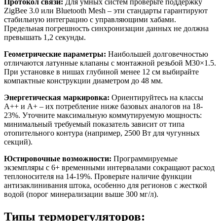
Протокол связи:
Для умных систем проверьте поддержку
ZigBee 3.0 или Bluetooth Mesh – эти стандарты гарантируют
стабильную интеграцию с управляющими хабами.
Предельная погрешность синхронизации данных не должна
превышать 1,2 секунды.
Геометрические параметры:
Наибольшей долговечностью
отличаются латунные клапаны с монтажной резьбой M30×1.5.
При установке в нишах глубиной менее 12 см выбирайте
компактные конструкции диаметром до 48 мм.
Энергетическая маркировка:
Ориентируйтесь на классы
А++ и А+ – их потребление ниже базовых аналогов на 18-
23%. Уточните максимальную коммутируемую мощность:
минимальный требуемый показатель зависит от типа
отопительного контура (например, 2500 Вт для чугунных
секций).
Юстировочные возможности:
Программируемые
экземпляры с 6+ временными интервалами сокращают расход
теплоносителя на 14-19%. Проверьте наличие функции
антизаклинивания штока, особенно для регионов с жесткой
водой (порог минерализации выше 300 мг/л).
Типы терморегуляторов: