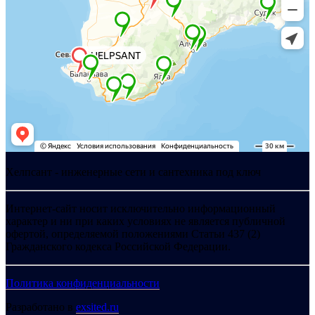
Хелпсант - инженерные сети и сантехника под ключ
Интернет-сайт носит исключительно информационный
характер и ни при каких условиях не является публичной
офертой, определяемой положениями Статьи 437 (2)
Гражданского кодекса Российской Федерации.
Политика конфиденциальности
Разработано в
exsited.ru