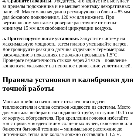
4. Сравните габариты.
Убедитесь, что корпус не выступает
за пределы подоконника и не мешает монтажу декоративных
панелей. Максимальная длина регулирующего блока – 85 мм
для бокового подключения, 120 мм для нижнего. При
вертикальном монтаже проверьте расстояние от стены:
минимум 15 мм для свободной циркуляции воздуха.
5. Протестируйте после установки.
Запустите систему на
максимальную мощность, затем плавно уменьшайте нагрев.
Контролируйте реакцию датчика отдельным термометром:
расхождение в показаниях не должно превышать 1.5°C.
Проверьте герметичность стыков через 24 часа – появление
конденсата указывает на неполное прилегание уплотнителей.
Правила установки и калибровки для
точной работы
Монтаж прибора начинают с отключения подачи
теплоносителя и слива остатков жидкости из системы. Место
для монтажа выбирают на подающей трубе, отступив 10-15 см
от корпуса обогревателя. При креплении головки избегайте
зон с прямым воздействием солнечных лучей, сквозняков или
близости бытовой техники – минимальное расстояние до
источников тепла или холода должно составлять 1-1.5 м.