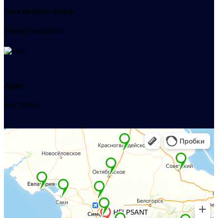
Электронная почта
admin@helpsant.ru
Адрес
пгт. Форос