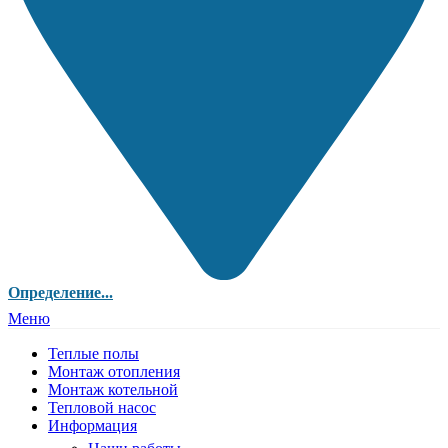
Определение...
Меню
Теплые полы
Монтаж отопления
Монтаж котельной
Тепловой насос
Информация