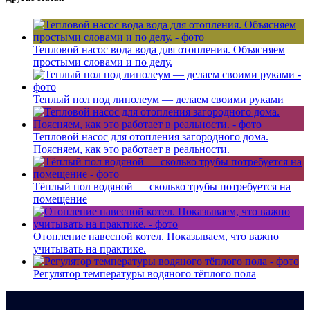
Тепловой насос вода вода для отопления. Объясняем
простыми словами и по делу.
Теплый пол под линолеум — делаем своими руками
Тепловой насос для отопления загородного дома.
Поясняем, как это работает в реальности.
Тёплый пол водяной — сколько трубы потребуется на
помещение
Отопление навесной котел. Показываем, что важно
учитывать на практике.
Регулятор температуры водяного тёплого пола