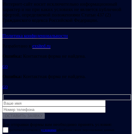
Интернет-сайт носит исключительно информационный
характер и ни при каких условиях не является публичной
офертой, определяемой положениями Статьи 437 (2)
Гражданского кодекса Российской Федерации.
Политика конфиденциальности
Разработано в
exsited.ru
Ошибка:
Контактная форма не найдена.
GO
Ошибка:
Контактная форма не найдена.
GO
Для отправки формы вам необходимо принять условия:
прочитал и согласен с
условиями
обработки своих персональных данных