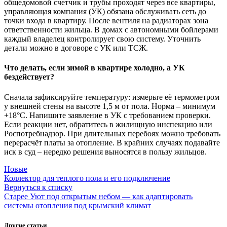
общедомовой счетчик и трубы проходят через все квартиры,
управляющая компания (УК) обязана обслуживать сеть до
точки входа в квартиру. После вентиля на радиаторах зона
ответственности жильца. В домах с автономными бойлерами
каждый владелец контролирует свою систему. Уточнить
детали можно в договоре с УК или ТСЖ.
Что делать, если зимой в квартире холодно, а УК
бездействует?
Сначала зафиксируйте температуру: измерьте её термометром
у внешней стены на высоте 1,5 м от пола. Норма – минимум
+18°C. Напишите заявление в УК с требованием проверки.
Если реакции нет, обратитесь в жилищную инспекцию или
Роспотребнадзор. При длительных перебоях можно требовать
перерасчёт платы за отопление. В крайних случаях подавайте
иск в суд – нередко решения выносятся в пользу жильцов.
Новые
Коллектор для теплого пола и его подключение
Вернуться к списку
Старее
Уют под открытым небом — как адаптировать
системы отопления под крымский климат
Другие статьи