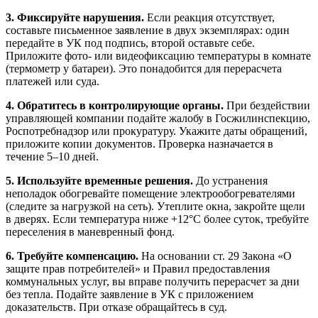
3. Фиксируйте нарушения.
Если реакция отсутствует,
составьте письменное заявление в двух экземплярах: один
передайте в УК под подпись, второй оставьте себе.
Приложите фото- или видеофиксацию температуры в комнате
(термометр у батареи). Это понадобится для перерасчета
платежей или суда.
4. Обратитесь в контролирующие органы.
При бездействии
управляющей компании подайте жалобу в Госжилинспекцию,
Роспотребнадзор или прокуратуру. Укажите даты обращений,
приложите копии документов. Проверка назначается в
течение 5–10 дней.
5. Используйте временные решения.
До устранения
неполадок обогревайте помещение электрообогревателями
(следите за нагрузкой на сеть). Утеплите окна, закройте щели
в дверях. Если температура ниже +12°C более суток, требуйте
переселения в маневренный фонд.
6. Требуйте компенсацию.
На основании ст. 29 Закона «О
защите прав потребителей» и Правил предоставления
коммунальных услуг, вы вправе получить перерасчет за дни
без тепла. Подайте заявление в УК с приложением
доказательств. При отказе обращайтесь в суд.