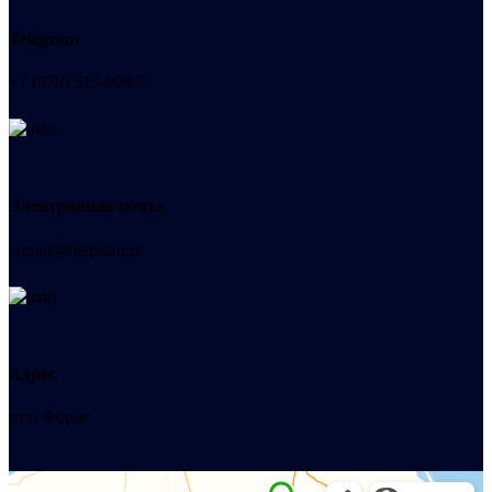
Telegram
+7 (978) 515-999-7
Электронная почта
admin@helpsant.ru
Адрес
пгт. Форос