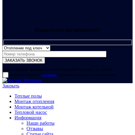
Какая услуга вас интересует?
Для отправки формы вам необходимо принять условия:
прочитал и согласен с
условиями
обработки своих персональных данных
Закрыть
Теплые полы
Монтаж отопления
Монтаж котельной
Тепловой насос
Информация
Наши работы
Отзывы
Статьи сайта