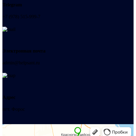
Telegram
+7 (978) 515-999-7
Электронная почта
admin@helpsant.ru
Адрес
пгт. Форос