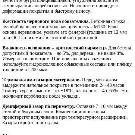
зачистите бугры шлифмашинкой, углубления заполните
самовыравнивающейся смесью. Неровности приведут к
деформации покрытия и быстрому износу.
Жёсткость чернового пола обязательна.
Бетонная стяжка –
лучший вариант, минимальная прочность – М150. Если
основа деревянное, усильте его фанерой (толщина от 12 мм)
или ОСП-плитами с влагостойкой пропиткой.
Влажность основания – критический параметр.
Для бетона
допустимый показатель – до 5%, для дерева – не выше 8%.
Измерьте гигрометром. При повышенных значениях
используйте гидроизоляцию: обмазочные составы или плёнку
толщиной от 200 мкм.
Термоакклиматизация материалов.
Перед монтажом
выдержите напольное покрытие в помещении 24–48 часов.
Температура в комнате – от +18°C, влажность – 45–65%. Это
исключит коробление после укладки.
Демпферный зазор по периметру.
Оставьте 7–10 мм между
стеной и будущим слоем. Компенсационные швы
предотвратят вспучивание при температурном расширении.
Зазоры скройте плинтусом.