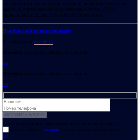
характер и ни при каких условиях не является публичной
офертой, определяемой положениями Статьи 437 (2)
Гражданского кодекса Российской Федерации.
Политика конфиденциальности
Разработано в
exsited.ru
Ошибка:
Контактная форма не найдена.
GO
Ошибка:
Контактная форма не найдена.
GO
Для отправки формы вам необходимо принять условия:
прочитал и согласен с
условиями
обработки своих персональных данных
GO