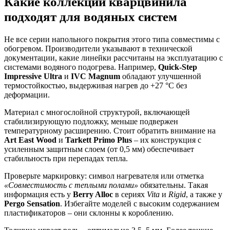
Какие коллекции кварцвинила
подходят для водяных систем
Не все серии напольного покрытия этого типа совместимы с
обогревом. Производители указывают в технической
документации, какие линейки рассчитаны на эксплуатацию с
системами водяного подогрева. Например,
Quick-Step
Impressive Ultra
и
IVC Magnum
обладают улучшенной
термостойкостью, выдерживая нагрев до +27 °C без
деформации.
Материал с многослойной структурой, включающей
стабилизирующую подложку, меньше подвержен
температурному расширению. Стоит обратить внимание на
Art East Wood
и
Tarkett Primo Plus
– их конструкция с
усиленным защитным слоем (от 0,5 мм) обеспечивает
стабильность при перепадах тепла.
Проверьте маркировку: символ нагревателя или отметка
«Совместимость с теплыми полами»
обязательны. Такая
информация есть у
Berry Alloc
в сериях
Vita
и
Rigid
, а также у
Pergo Sensation
. Избегайте моделей с высоким содержанием
пластификаторов – они склонны к короблению.