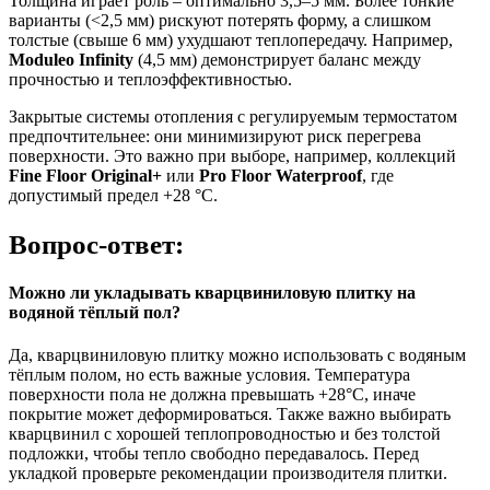
Толщина играет роль – оптимально 3,5–5 мм. Более тонкие
варианты (<2,5 мм) рискуют потерять форму, а слишком
толстые (свыше 6 мм) ухудшают теплопередачу. Например,
Moduleo Infinity
(4,5 мм) демонстрирует баланс между
прочностью и теплоэффективностью.
Закрытые системы отопления с регулируемым термостатом
предпочтительнее: они минимизируют риск перегрева
поверхности. Это важно при выборе, например, коллекций
Fine Floor Original+
или
Pro Floor Waterproof
, где
допустимый предел +28 °C.
Вопрос-ответ:
Можно ли укладывать кварцвиниловую плитку на
водяной тёплый пол?
Да, кварцвиниловую плитку можно использовать с водяным
тёплым полом, но есть важные условия. Температура
поверхности пола не должна превышать +28°C, иначе
покрытие может деформироваться. Также важно выбирать
кварцвинил с хорошей теплопроводностью и без толстой
подложки, чтобы тепло свободно передавалось. Перед
укладкой проверьте рекомендации производителя плитки.