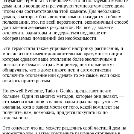
разумный термостат в наиболее часто используемой комнате
дома или в коридоре и регулируют температуру всего дома,
чтобы она соответствовала этой комнате. Для небольших
домов, в которых большинство комнат находятся в общем
пользовании, это, по всей вероятности, экономичный способ
достижения желаемых результатов. Вы всегда можете
отключить радиаторы и не держаться подальше от
обогреваемых помещений без необходимости.
Эти термостаты также упрощают настройку расписания, и
многие из них имеют дополнительные «разумные» опции,
которые сделают ваше отопление более экологичным и
позволят избежать затрат. Например, некоторые могут
обнаружить, что в доме никого нет, и автоматически
отключить отопление или сделать то же самое, если окно
осталось приоткрытым.
Honeywell Evohome, Tado и Genius предлагают нечто
большее. Один из многих методов, которые они делают, —
это замена клапанов в ваших радиаторах на «разумные»
клапаны, хотя в зависимости от того, какой комплект вы
получите, вам, возможно, придется покупать их по
отдельности.
Это означает, что вы можете разделить свой частный дом на
множество зон, а затем обеспечить разумное отопление в