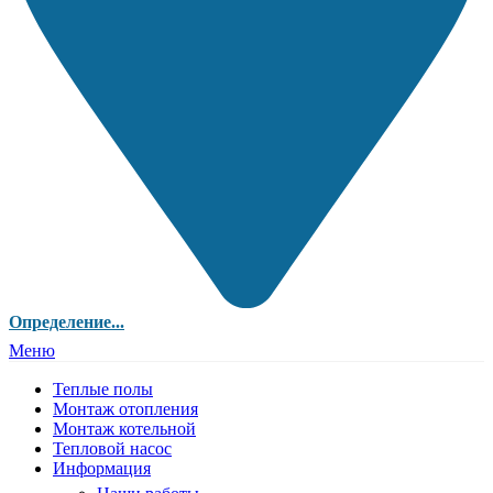
Определение...
Меню
Теплые полы
Монтаж отопления
Монтаж котельной
Тепловой насос
Информация