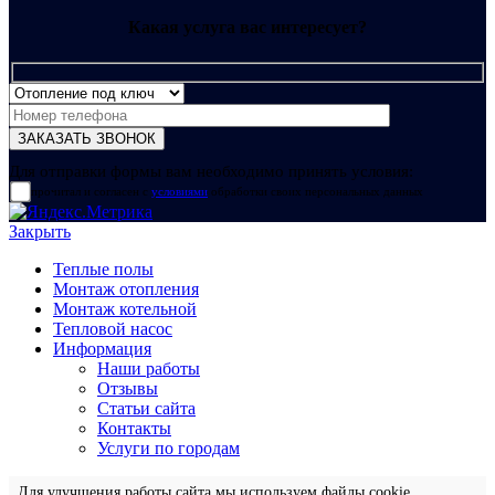
Какая услуга вас интересует?
Для отправки формы вам необходимо принять условия:
прочитал и согласен с
условиями
обработки своих персональных данных
Закрыть
Теплые полы
Монтаж отопления
Монтаж котельной
Тепловой насос
Информация
Наши работы
Отзывы
Статьи сайта
Контакты
Услуги по городам
Для улучшения работы сайта мы используем файлы cookie.