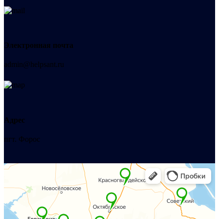
Электронная почта
admin@helpsant.ru
Адрес
пгт. Форос