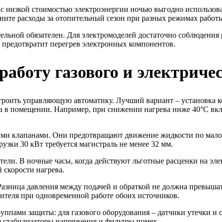
 с низкой стоимостью электроэнергии ночью выгодно использова
вните расходы за отопительный сезон при разных режимах работ
льной обязателен. Для электромоделей достаточно соблюдения р
р предотвратит перегрев электронных компонентов.
работу газового и электричес
троить управляющую автоматику. Лучший вариант – установка к
а в помещении. Например, при снижении нагрева ниже 40°C вклю
ыми клапанами. Они предотвращают движение жидкости по мало
узки 30 кВт требуется магистраль не менее 32 мм.
ели. В ночные часы, когда действуют льготные расценки на эл
 скорости нагрева.
Разница давления между подачей и обраткой не должна превышат
сителя при одновременной работе обоих источников.
уппами защиты: для газового оборудования – датчики утечки и 
з стабилизаторы напряжения и фильтры помех.