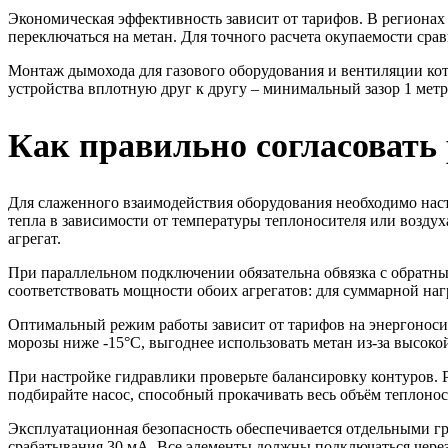
Экономическая эффективность зависит от тарифов. В регионах
переключаться на метан. Для точного расчета окупаемости сра
Монтаж дымохода для газового оборудования и вентиляции коте
устройства вплотную друг к другу – минимальный зазор 1 мет
Как правильно согласовать 
Для слаженного взаимодействия оборудования необходимо нас
тепла в зависимости от температуры теплоносителя или воздух
агрегат.
При параллельном подключении обязательна обвязка с обратн
соответствовать мощности обоих агрегатов: для суммарной нагр
Оптимальный режим работы зависит от тарифов на энергоносит
морозы ниже -15°C, выгоднее использовать метан из-за высокой
При настройке гидравлики проверьте балансировку контуров. 
подбирайте насос, способный прокачивать весь объём теплоно
Эксплуатационная безопасность обеспечивается отдельными гр
срабатывания 30 мА. Все элементы должны подключаться чере