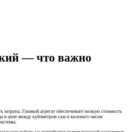
ский — что важно
ь затраты. Газовый агрегат обеспечивает низкую стоимость
ца в цене между кубометром газа и киловатт-часом
системы.
лельную работу, но потребуется гидравлический разделитель