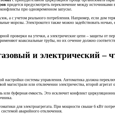
ров
придется предусмотреть переключение между источниками в
ы конфликты при одновременном запуске.
к, а с учетом реального потребления. Например, если дом теряе
льные морозы. Электрокотел также можно задействовать ночью, е
ярной проверки на утечки, а электрические цепи – защиты от пе
применяют коаксиальные трубы, но их сечение должно соответст
газовый и электрический – 
ной настройки системы управления. Автоматика должна переключ
ой магистрали или отключении электричества, второй агрегат о
ль или буферная емкость. Это исключит конфликт циркуляционн
очника.
матики для электроагрегата. При мощности свыше 6 кВт потребу
и системой аварийного отключения.