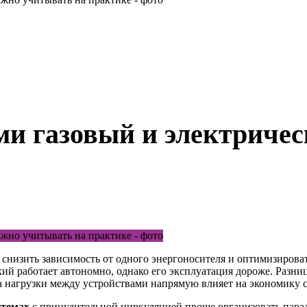
ми газовый и электриче
снизить зависимость от одного энергоносителя и оптимизироват
кий работает автономно, однако его эксплуатация дороже. Разни
ка нагрузки между устройствами напрямую влияет на экономику 
стемах
с принудительной циркуляцией проще организовать парал