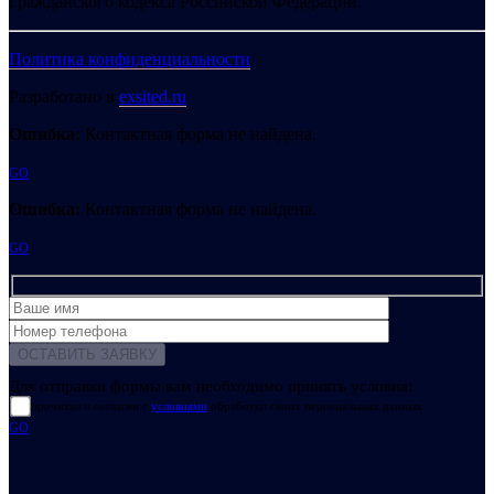
Гражданского кодекса Российской Федерации.
Политика конфиденциальности
Разработано в
exsited.ru
Ошибка:
Контактная форма не найдена.
GO
Ошибка:
Контактная форма не найдена.
GO
Для отправки формы вам необходимо принять условия:
прочитал и согласен с
условиями
обработки своих персональных данных
GO