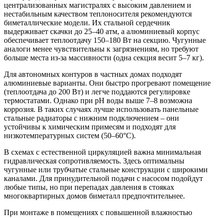
централизованных магистралях с высоким давлением и
нестабильным качеством теплоносителя рекомендуются
биметаллические модели. Их стальной сердечник
выдерживает скачки до 25–40 атм, а алюминиевый корпус
обеспечивает теплоотдачу 150–180 Вт на секцию. Чугунные
аналоги менее чувствительны к загрязнениям, но требуют
больше места из-за массивности (одна секция весит 5–7 кг).
Для автономных контуров в частных домах подходят
алюминиевые варианты. Они быстро прогревают помещение
(теплоотдача до 200 Вт) и легче поддаются регулировке
термостатами. Однако при pH воды выше 7–8 возможна
коррозия. В таких случаях лучше использовать панельные
стальные радиаторы с нижним подключением – они
устойчивы к химическим примесям и подходят для
низкотемпературных систем (50–60°C).
В схемах с естественной циркуляцией важна минимальная
гидравлическая сопротивляемость. Здесь оптимальны
чугунные или трубчатые стальные конструкции с широкими
каналами. Для принудительной подачи с насосом подойдут
любые типы, но при перепадах давления в стояках
многоквартирных домов биметалл предпочтительнее.
При монтаже в помещениях с повышенной влажностью