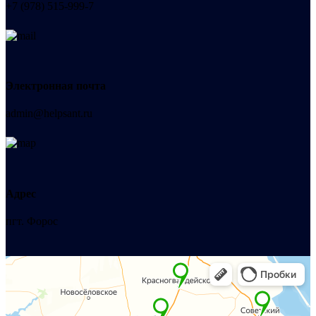
+7 (978) 515-999-7
Электронная почта
admin@helpsant.ru
Адрес
пгт. Форос