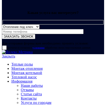
Какая услуга вас интересует?
Для отправки формы вам необходимо принять условия:
прочитал и согласен с
условиями
обработки своих персональных данных
Закрыть
Теплые полы
Монтаж отопления
Монтаж котельной
Тепловой насос
Информация
Наши работы
Отзывы
Статьи сайта
Контакты
Услуги по городам