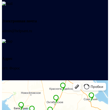
Электронная почта
admin@helpsant.ru
Адрес
пгт. Форос