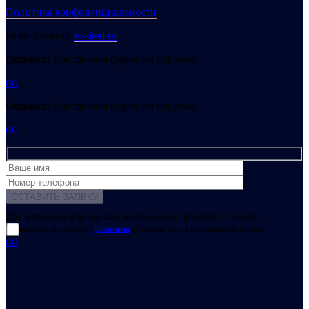
Политика конфиденциальности
Разработано в
exsited.ru
Ошибка:
Контактная форма не найдена.
GO
Ошибка:
Контактная форма не найдена.
GO
Для отправки формы вам необходимо принять условия:
прочитал и согласен с
условиями
обработки своих персональных данных
GO