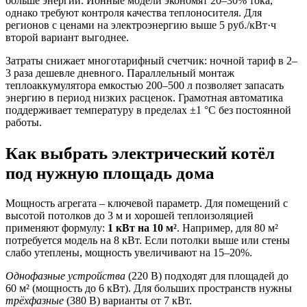
больше энергии. Ионные модели экономят 20–30% тока,
однако требуют контроля качества теплоносителя. Для
регионов с ценами на электроэнергию выше 5 руб./кВт·ч
второй вариант выгоднее.
Затраты снижает многотарифный счетчик: ночной тариф в 2–
3 раза дешевле дневного. Параллельный монтаж
теплоаккумулятора емкостью 200–500 л позволяет запасать
энергию в период низких расценок. Грамотная автоматика
поддерживает температуру в пределах ±1 °C без постоянной
работы.
Как выбрать электрический котёл
под нужную площадь дома
Мощность агрегата – ключевой параметр. Для помещений с
высотой потолков до 3 м и хорошей теплоизоляцией
применяют формулу:
1 кВт на 10 м²
. Например, для 80 м²
потребуется модель на 8 кВт. Если потолки выше или стены
слабо утеплены, мощность увеличивают на 15–20%.
Однофазные устройства
(220 В) подходят для площадей до
60 м² (мощность до 6 кВт). Для больших пространств нужны
трёхфазные
(380 В) варианты от 7 кВт.