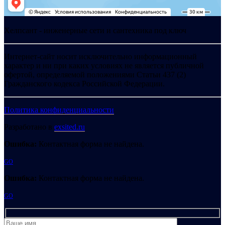
Хелпсант - инженерные сети и сантехника под ключ
Интернет-сайт носит исключительно информационный
характер и ни при каких условиях не является публичной
офертой, определяемой положениями Статьи 437 (2)
Гражданского кодекса Российской Федерации.
Политика конфиденциальности
Разработано в
exsited.ru
Ошибка:
Контактная форма не найдена.
GO
Ошибка:
Контактная форма не найдена.
GO