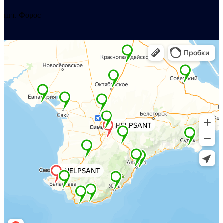
пгт. Форос