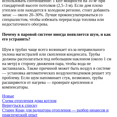
использовать соотношение: 1 кВт мощности на 10 м² при
стандартной высоте потолков (2,5–3 м). Если дом плохо
утеплен или находится в холодном регионе, стоит добавить
запас — около 20–30%. Лучше проконсультироваться со
специалистом, чтобы избежать перерасхода топлива или
недостаточного обогрева.
Почему в паровой системе иногда появляется шум, и как
его устранить?
Шум в трубах чаще всего возникает из-за неправильного
уклона магистралей или скопления конденсата. Трубы
должны располагаться под небольшим наклоном (около 1 см
на метр) в сторону движения пара, чтобы вода не
застаивалась. Также причиной может быть воздух в системе
— установка автоматических воздухоотводчиков решает эту
проблему. Если шум напоминает стук, возможно, трубы
расширяются от нагрева — проверьте крепления и
компенсаторы.
Новые
Схема отопления дома котлом
Вернуться к списку
Старее
Кран для радиатора отопления — разбор нюансов и
практический опыт