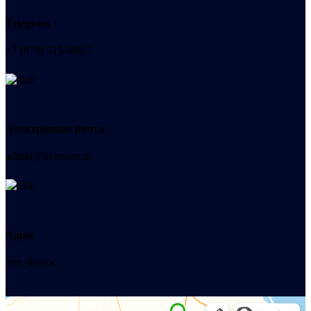
Telegram
+7 (978) 515-999-7
Электронная почта
admin@helpsant.ru
Адрес
пгт. Форос