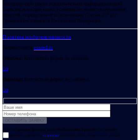
Интернет-сайт носит исключительно информационный
характер и ни при каких условиях не является публичной
офертой, определяемой положениями Статьи 437 (2)
Гражданского кодекса Российской Федерации.
Политика конфиденциальности
Разработано в
exsited.ru
Ошибка:
Контактная форма не найдена.
GO
Ошибка:
Контактная форма не найдена.
GO
Для отправки формы вам необходимо принять условия:
прочитал и согласен с
условиями
обработки своих персональных данных