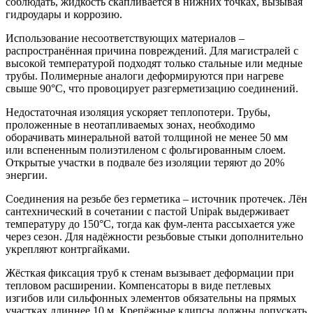
соблюдать, жидкость скапливается в нижних точках, вызывая
гидроудары и коррозию.
Использование несоответствующих материалов –
распространённая причина повреждений. Для магистралей с
высокой температурой подходят только стальные или медные
трубы. Полимерные аналоги деформируются при нагреве
свыше 90°C, что провоцирует разгерметизацию соединений.
Недостаточная изоляция ускоряет теплопотери. Трубы,
проложенные в неотапливаемых зонах, необходимо
оборачивать минеральной ватой толщиной не менее 50 мм
или вспененным полиэтиленом с фольгированным слоем.
Открытые участки в подвале без изоляции теряют до 20%
энергии.
Соединения на резьбе без герметика – источник протечек. Лён
сантехнический в сочетании с пастой Unipak выдерживает
температуру до 150°C, тогда как фум-лента рассыхается уже
через сезон. Для надёжности резьбовые стыки дополнительно
укрепляют контргайками.
Жёсткая фиксация труб к стенам вызывает деформации при
тепловом расширении. Компенсаторы в виде петлевых
изгибов или сильфонных элементов обязательны на прямых
участках длиннее 10 м. Крепёжные клипсы должны допускать