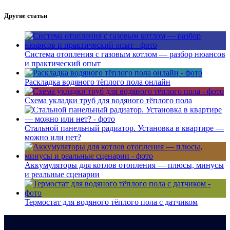
Другие статьи
Система отопления с газовым котлом — разбор нюансов
и практический опыт
Раскладка водяного тёплого пола онлайн
Схема укладки труб для водяного тёплого пола
Стальной панельный радиатор. Установка в квартире —
можно или нет?
Аккумуляторы для котлов отопления — плюсы, минусы
и реальные сценарии
Термостат для водяного тёплого пола с датчиком