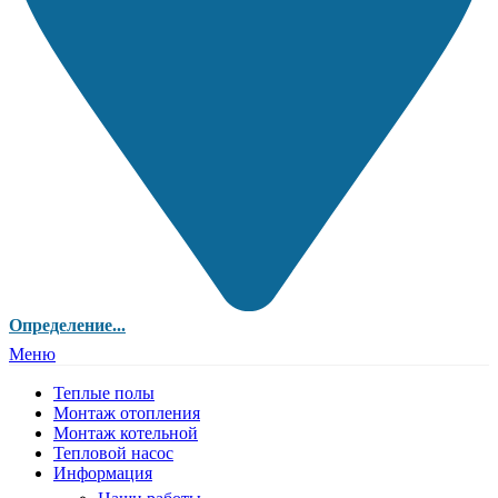
Определение...
Меню
Теплые полы
Монтаж отопления
Монтаж котельной
Тепловой насос
Информация