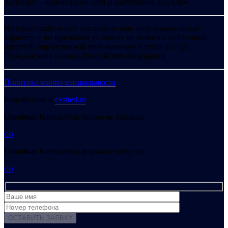
Хелпсант - инженерные сети и сантехника под ключ
Интернет-сайт носит исключительно информационный
характер и ни при каких условиях не является публичной
офертой, определяемой положениями Статьи 437 (2)
Гражданского кодекса Российской Федерации.
Политика конфиденциальности
Разработано в
exsited.ru
Ошибка:
Контактная форма не найдена.
GO
Ошибка:
Контактная форма не найдена.
GO