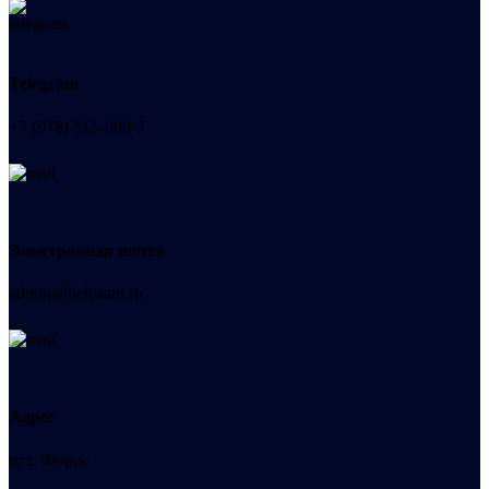
Telegram
+7 (978) 515-999-7
Электронная почта
admin@helpsant.ru
Адрес
пгт. Форос