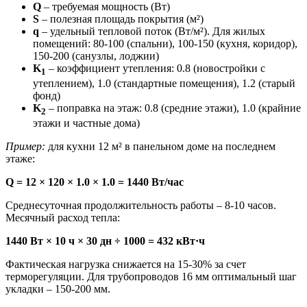
Q
– требуемая мощность (Вт)
S
– полезная площадь покрытия (м²)
q
– удельный тепловой поток (Вт/м²). Для жилых
помещений: 80-100 (спальни), 100-150 (кухня, коридор),
150-200 (санузлы, лоджии)
K
– коэффициент утепления: 0.8 (новостройки с
1
утеплением), 1.0 (стандартные помещения), 1.2 (старый
фонд)
K
– поправка на этаж: 0.8 (средние этажи), 1.0 (крайние
2
этажи и частные дома)
Пример:
для кухни 12 м² в панельном доме на последнем
этаже:
Q = 12 × 120 × 1.0 × 1.0 = 1440 Вт/час
Среднесуточная продолжительность работы – 8-10 часов.
Месячный расход тепла:
1440 Вт × 10 ч × 30 дн ÷ 1000 = 432 кВт·ч
Фактическая нагрузка снижается на 15-30% за счет
терморегуляции. Для трубопроводов 16 мм оптимальный шаг
укладки – 150-200 мм.