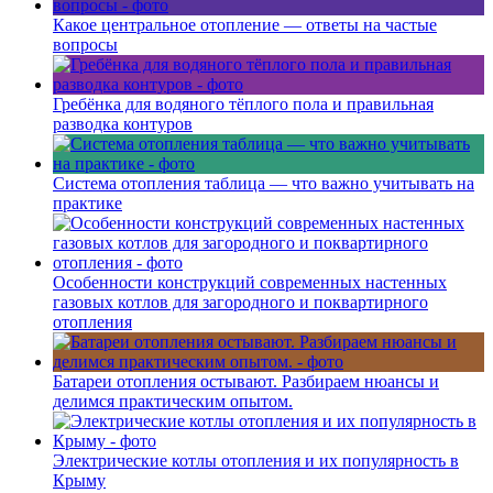
Какое центральное отопление — ответы на частые
вопросы
Гребёнка для водяного тёплого пола и правильная
разводка контуров
Система отопления таблица — что важно учитывать на
практике
Особенности конструкций современных настенных
газовых котлов для загородного и поквартирного
отопления
Батареи отопления остывают. Разбираем нюансы и
делимся практическим опытом.
Электрические котлы отопления и их популярность в
Крыму