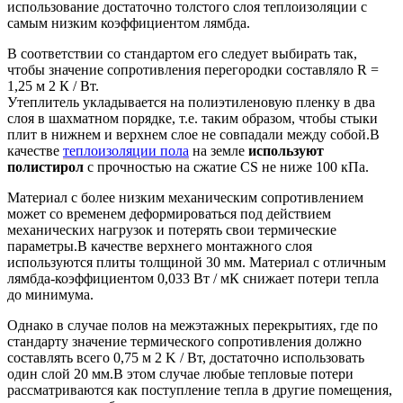
использование достаточно толстого слоя теплоизоляции с
самым низким коэффициентом лямбда.
В соответствии со стандартом его следует выбирать так,
чтобы значение сопротивления перегородки составляло R =
1,25 м 2 К / Вт.
Утеплитель укладывается на полиэтиленовую пленку в два
слоя в шахматном порядке, т.е. таким образом, чтобы стыки
плит в нижнем и верхнем слое не совпадали между собой.В
качестве
теплоизоляции пола
на земле
используют
полистирол
с прочностью на сжатие CS не ниже 100 кПа.
Материал с более низким механическим сопротивлением
может со временем деформироваться под действием
механических нагрузок и потерять свои термические
параметры.В качестве верхнего монтажного слоя
используются плиты толщиной 30 мм. Материал с отличным
лямбда-коэффициентом 0,033 Вт / мК снижает потери тепла
до минимума.
Однако в случае полов на межэтажных перекрытиях, где по
стандарту значение термического сопротивления должно
составлять всего 0,75 м 2 K / Вт, достаточно использовать
один слой 20 мм.В этом случае любые тепловые потери
рассматриваются как поступление тепла в другие помещения,