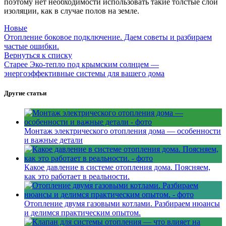
поэтому нет необходимости использовать такие толстые слои
изоляции, как в случае полов на земле.
Новые
Отопление боковое подключение. Даем советы и разбираем
частые ошибки.
Вернуться к списку
Старее
Эко-тепло под крымским солнцем —
энергоэффективные системы для вашего дома
Другие статьи
Монтаж электрического отопления дома — особенности
и важные детали
Какое давление в системе отопления дома. Поясняем,
как это работает в реальности.
Отопление двумя газовыми котлами. Разбираем нюансы
и делимся практическим опытом.