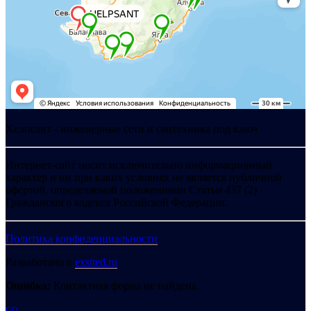
Хелпсант - инженерные сети и сантехника под ключ
Интернет-сайт носит исключительно информационный
характер и ни при каких условиях не является публичной
офертой, определяемой положениями Статьи 437 (2)
Гражданского кодекса Российской Федерации.
Политика конфиденциальности
Разработано в
exsited.ru
Ошибка:
Контактная форма не найдена.
GO