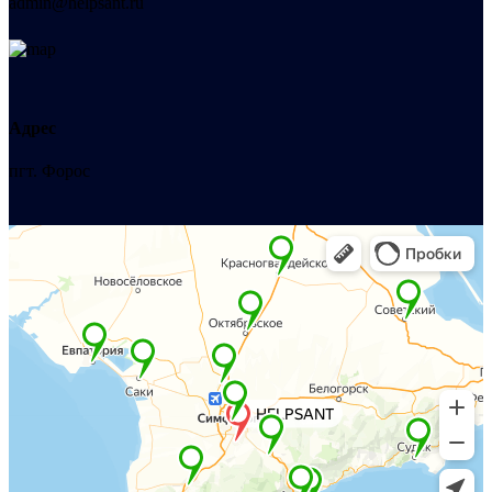
admin@helpsant.ru
Адрес
пгт. Форос