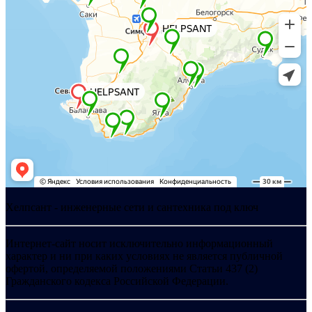
Хелпсант - инженерные сети и сантехника под ключ
Интернет-сайт носит исключительно информационный
характер и ни при каких условиях не является публичной
офертой, определяемой положениями Статьи 437 (2)
Гражданского кодекса Российской Федерации.