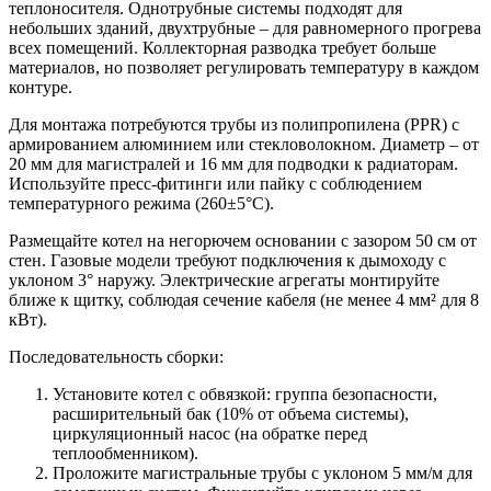
теплоносителя. Однотрубные системы подходят для
небольших зданий, двухтрубные – для равномерного прогрева
всех помещений. Коллекторная разводка требует больше
материалов, но позволяет регулировать температуру в каждом
контуре.
Для монтажа потребуются трубы из полипропилена (PPR) с
армированием алюминием или стекловолокном. Диаметр – от
20 мм для магистралей и 16 мм для подводки к радиаторам.
Используйте пресс-фитинги или пайку с соблюдением
температурного режима (260±5°C).
Размещайте котел на негорючем основании с зазором 50 см от
стен. Газовые модели требуют подключения к дымоходу с
уклоном 3° наружу. Электрические агрегаты монтируйте
ближе к щитку, соблюдая сечение кабеля (не менее 4 мм² для 8
кВт).
Последовательность сборки:
Установите котел с обвязкой: группа безопасности,
расширительный бак (10% от объема системы),
циркуляционный насос (на обратке перед
теплообменником).
Проложите магистральные трубы с уклоном 5 мм/м для