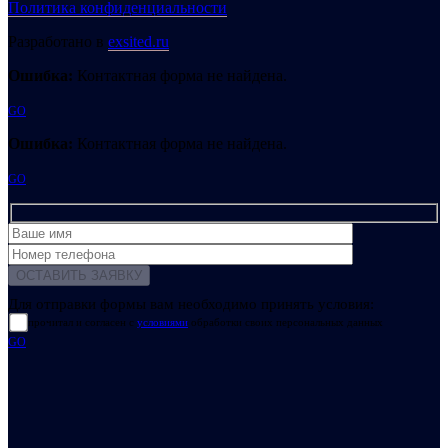
Политика конфиденциальности
Разработано в
exsited.ru
Ошибка:
Контактная форма не найдена.
GO
Ошибка:
Контактная форма не найдена.
GO
Для отправки формы вам необходимо принять условия:
прочитал и согласен с
условиями
обработки своих персональных данных
GO