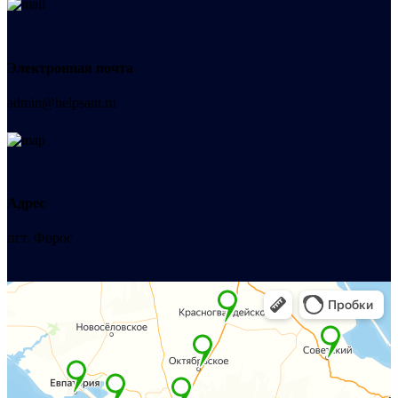
Электронная почта
admin@helpsant.ru
Адрес
пгт. Форос