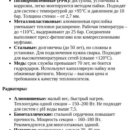
Полипропиленовые (PPR):
доступны, устойчивы к
коррозии, легко монтируются методом пайки. Подходят
для систем с температурой до +95°C и давлением до 10
бар. Толщина стенки – от 2,7 мм.
Металлопластиковые:
алюминиевая прослойка
уменьшает тепловое расширение. Рабочая температура –
до +110°C, выдерживают до 25 бар. Соединения
выполняют пресс-фитингами или компрессионными
муфтами.
Стальные:
долговечны (до 50 лет), но сложны в
установке. Для подключения нужна сварка. Подходят
для высокотемпературных сетей (свыше +120°C).
Медь:
срок службы превышает 70 лет, не боится
гидроударов. Используют капиллярную пайку или
обжимные фитинги. Минусы – высокая цена и
требования к качеству теплоносителя.
Радиаторы:
Алюминиевые:
малый вес, быстрый нагрев.
Теплоотдача одной секции – 150–200 Вт. Не подходят
для систем с pH воды выше 7,5.
Биметаллические:
стальной сердечник повышает
прочность. Мощность секции – 160–180 Вт.
Рекомендуются для многоэтажных зданий.
Чугунные:
инерционны, служат 30–40 лет.