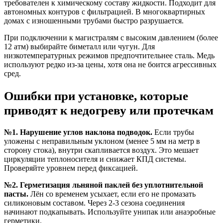
требователен к химическому составу жидкости. Подходит для
автономных контуров с фильтрацией. В многоквартирных
домах с изношенными трубами быстро разрушается.
При подключении к магистралям с высоким давлением (более
12 атм) выбирайте биметалл или чугун. Для
низкотемпературных режимов предпочтительнее сталь. Медь
используют редко из-за цены, хотя она не боится агрессивных
сред.
Ошибки при установке, которые
приводят к недогреву или протечкам
№1. Нарушение углов наклона подводок.
Если трубы
уложены с неправильным уклоном (менее 5 мм на метр в
сторону стока), внутри скапливается воздух. Это мешает
циркуляции теплоносителя и снижает КПД системы.
Проверяйте уровнем перед фиксацией.
№2. Герметизация льняной паклей без уплотнительной
пасты.
Лён со временем усыхает, если его не промазать
силиконовым составом. Через 2-3 сезона соединения
начинают подкапывать. Используйте унипак или анаэробные
герметики.