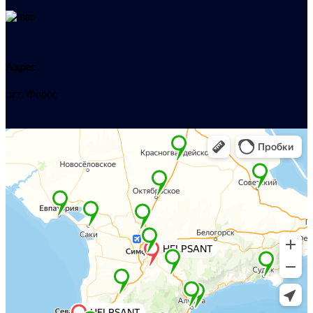
Адрес
пгт. Форос