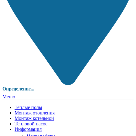
Определение...
Меню
Теплые полы
Монтаж отопления
Монтаж котельной
Тепловой насос
Информация