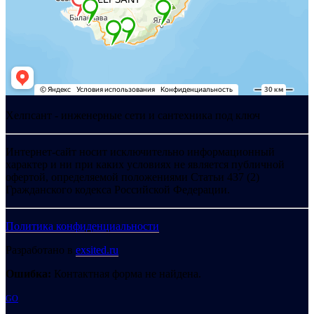
Хелпсант - инженерные сети и сантехника под ключ
Интернет-сайт носит исключительно информационный
характер и ни при каких условиях не является публичной
офертой, определяемой положениями Статьи 437 (2)
Гражданского кодекса Российской Федерации.
Политика конфиденциальности
Разработано в
exsited.ru
Ошибка:
Контактная форма не найдена.
GO