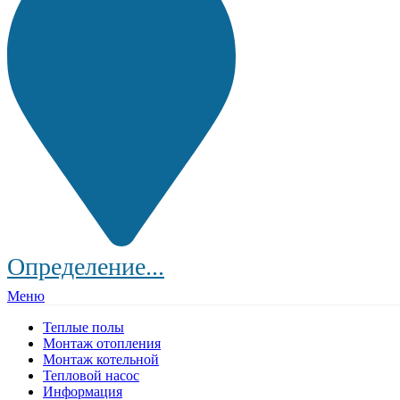
Определение...
Меню
Теплые полы
Монтаж отопления
Монтаж котельной
Тепловой насос
Информация