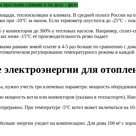
лощади, теплоизоляции и климата. В средней полосе России на 
ки при -10°C за окном. Если термометр опустится до -25°C – пок
у конвекторов до 300% у тепловых насосов. Например, сплит-с
зах ниже -15°C её производительность резко падает.
ыми рамами зимой платят в 4-5 раз больше по сравнению с дома
втоматическом регулировании температурного режима в каждой 
е электроэнергии для отопле
ва, нужно учесть три ключевых параметра: мощность оборудовани
мощность котла или конвекторов (указана в техпаспорте). Напри
епрерывно. При температуре -5°C котел может включаться на 10–1
больше энергии уходит на компенсацию. Для дома 100 м² с хорош