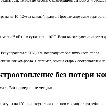
 радиаторы. Тепловые насосы с коэффициентом COP 3–4 расходу
траты на 10–12% за каждый градус. Программируемые термоста
римерно 5 кВт·ч в сутки при –10°C. Если высота увеличивается д
. Рекуператоры с КПД 80% возвращают большую часть тепла.
з снижения комфорта. Например, замена старых обогревателей 
ектроотопление без потери к
мата. Вот проверенные методы:
ратуры на 1°C при отсутствии жильцов сокращает потребление