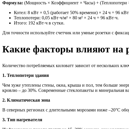
Формула:
(Мощность × Коэффициент × Часы) + (Теплопотери ×
Котел: 8 кВт × 0,5 (работает 50% времени) × 24 ч = 96 кВт
Теплопотери: 0,05 кВт·ч/м² × 80 м² × 24 ч = 96 кВт·ч.
Итого: 192 кВт·ч в сутки.
Для точности используйте счетчик или умные розетки с фикса
Какие факторы влияют на р
Количество потребляемых киловатт зависит от нескольких ключ
1. Теплопотери здания
Чем хуже утеплены стены, окна, крыша и пол, тем больше энер
кровлю – до 30%. Современные стеклопакеты и минеральная ва
2. Климатическая зона
В северных регионах с длительными морозами ниже –20°C обор
3. Тип нагревателя