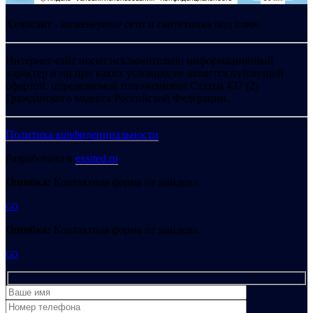
Хелпсант - инженерные сети и сантехника под ключ
Интернет-сайт носит исключительно информационный
характер и ни при каких условиях не является публичной
офертой, определяемой положениями Статьи 437 (2)
Гражданского кодекса Российской Федерации.
Политика конфиденциальности
Разработано в
exsited.ru
Ошибка:
Контактная форма не найдена.
GO
Ошибка:
Контактная форма не найдена.
GO