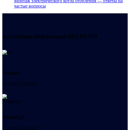
Монтаж электрического котла отопления — ответы на
частые вопросы
Контактная информация
HELPSANT
Телефон
+7 (978) 515-999-7
WhatsApp
+7 (978) 515-999-7