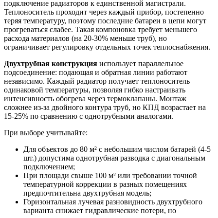
подключение радиаторов к единственной магистрали.
Теплоноситель проходит через каждый прибор, постепенно
теряя температуру, поэтому последние батареи в цепи могут
прогреваться слабее. Такая компоновка требует меньшего
расхода материалов (на 20-30% меньше труб), но
ограничивает регулировку отдельных точек теплоснабжения.
Двухтрубная конструкция
использует параллельное
подсоединение: подающая и обратная линии работают
независимо. Каждый радиатор получает теплоноситель
одинаковой температуры, позволяя гибко настраивать
интенсивность обогрева через термоклапаны. Монтаж
сложнее из-за двойного контура труб, но КПД возрастает на
15-25% по сравнению с однотрубными аналогами.
При выборе учитывайте:
Для объектов до 80 м² с небольшим числом батарей (4-5
шт.) допустима однотрубная разводка с диагональным
подключением;
При площади свыше 100 м² или требовании точной
температурной коррекции в разных помещениях
предпочтительна двухтрубная модель;
Горизонтальная лучевая разновидность двухтрубного
варианта снижает гидравлические потери, но