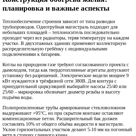
планировка и важные аспекты
Теплообеспечение строения зависит от типа разводки
трубопроводов. Однотрубная магистраль подходит для
небольших площадей – теплоноситель последовательно
проходит через все радиаторы, теряя температуру на каждом
участке. В двухэтажных зданиях применяют коллекторную
распределительную гребёнку с индивидуальными
подключениями к батареям.
Котлы на природном газе требуют согласованного проекта с
дымоходом, тогда как твердотопливные агрегаты допускают
установку без разрешений. Электрические модели мощнее 9
кВт нуждаются в трёхфазной сети 380В. Для контура с
принудительной циркуляцией выбирайте насосы 25/40 или
25/60 – маркировка обозначает диаметр резьбы и высоту
подъёма воды.
Полипропиленовые трубы армированные стекловолокном
выдерживают +95°C, но при скрытом монтаже оставляют
компенсационные петли. Расширительный бак должен
составлять 10% от общего объёма жидкости в магистрали.
Уклон горизонтальных участков делают 5-10 мм на погонный
метр в сторону сливного крана.