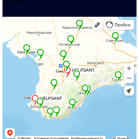
пгт. Форос