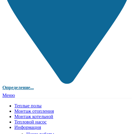
Определение...
Меню
Теплые полы
Монтаж отопления
Монтаж котельной
Тепловой насос
Информация