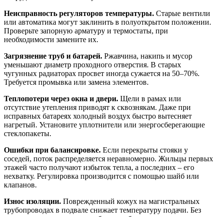
Неисправность регуляторов температуры.
Старые вентили
или автоматика могут заклинить в полуоткрытом положении.
Проверьте запорную арматуру и термостаты, при
необходимости замените их.
Загрязнение труб и батарей.
Ржавчина, накипь и мусор
уменьшают диаметр проходного отверстия. В старых
чугунных радиаторах просвет иногда сужается на 50–70%.
Требуется промывка или замена элементов.
Теплопотери через окна и двери.
Щели в рамах или
отсутствие утепления приводят к сквознякам. Даже при
исправных батареях холодный воздух быстро вытесняет
нагретый. Установите уплотнители или энергосберегающие
стеклопакеты.
Ошибки при балансировке.
Если перекрыты стояки у
соседей, поток распределяется неравномерно. Жильцы первых
этажей часто получают избыток тепла, а последних – его
нехватку. Регулировка производится с помощью шайб или
клапанов.
Износ изоляции.
Поврежденный кожух на магистральных
трубопроводах в подвале снижает температуру подачи. Без