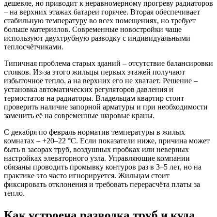
дешевле, но приводит к неравномерному прогреву радиаторов
– на верхних этажах батареи горячее. Вторая обеспечивает
стабильную температуру во всех помещениях, но требует
больше материалов. Современные новостройки чаще
используют двухтрубную разводку с индивидуальными
теплосчётчиками.
Типичная проблема старых зданий – отсутствие балансировки
стояков. Из-за этого жильцы первых этажей получают
избыточное тепло, а на верхних его не хватает. Решение –
установка автоматических регуляторов давления и
термостатов на радиаторы. Владельцам квартир стоит
проверить наличие запорной арматуры и при необходимости
заменить её на современные шаровые краны.
С декабря по февраль норматив температуры в жилых
комнатах – +20–22 °C. Если показатели ниже, причина может
быть в засорах труб, воздушных пробках или неверных
настройках элеваторного узла. Управляющие компании
обязаны проводить промывку контуров раз в 3–5 лет, но на
практике это часто игнорируется. Жильцам стоит
фиксировать отклонения и требовать перерасчёта платы за
тепло.
Как устроена разводка труб и куда