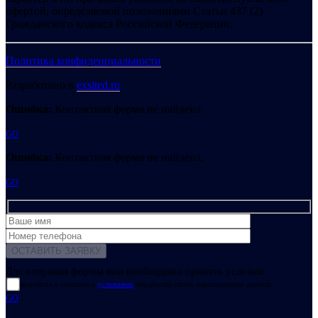
офертой, определяемой положениями Статьи 437 (2)
Гражданского кодекса Российской Федерации.
Политика конфиденциальности
Разработано в
exsited.ru
Ошибка:
Контактная форма не найдена.
GO
Ошибка:
Контактная форма не найдена.
GO
Для отправки формы вам необходимо принять условия:
прочитал и согласен с
условиями
обработки своих персональных данных
GO