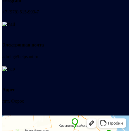
Telegram
+7 (978) 515-999-7
Электронная почта
admin@helpsant.ru
Адрес
пгт. Форос