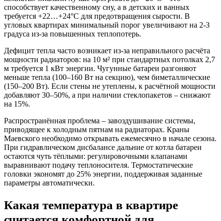
способствует качественному сну, а в детских и ванных
требуется +22…+24°C для предотвращения сырости. В
угловых квартирах минимальный порог увеличивают на 2-3
градуса из-за повышенных теплопотерь.
Дефицит тепла часто возникает из-за неправильного расчёта
мощности радиаторов: на 10 м² при стандартных потолках 2,7
м требуется 1 кВт энергии. Чугунные батареи разгоняют
меньше тепла (100–160 Вт на секцию), чем биметаллические
(150–200 Вт). Если стены не утеплены, к расчётной мощности
добавляют 30–50%, а при наличии стеклопакетов – снижают
на 15%.
Распространённая проблема – завоздушивание системы,
приводящее к холодным пятнам на радиаторах. Краны
Маевского необходимо открывать ежемесячно в начале сезона.
При гидравлическом дисбалансе дальние от котла батареи
остаются чуть тёплыми: регулировочными клапанами
выравнивают подачу теплоносителя. Термостатические
головки экономят до 25% энергии, поддерживая заданные
параметры автоматически.
Какая температура в квартире
считается комфортной для