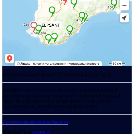
Хелпсант - инженерные сети и сантехника под ключ
Интернет-сайт носит исключительно информационный
характер и ни при каких условиях не является публичной
офертой, определяемой положениями Статьи 437 (2)
Гражданского кодекса Российской Федерации.
Политика конфиденциальности
Разработано в
exsited.ru