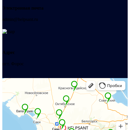
Электронная почта
admin@helpsant.ru
Адрес
пгт. Форос