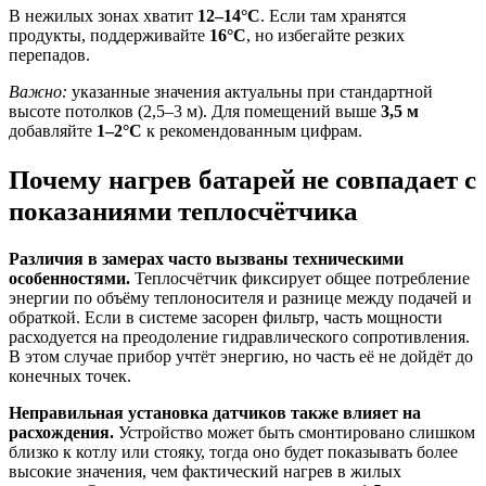
В нежилых зонах хватит
12–14°C
. Если там хранятся
продукты, поддерживайте
16°C
, но избегайте резких
перепадов.
Важно:
указанные значения актуальны при стандартной
высоте потолков (2,5–3 м). Для помещений выше
3,5 м
добавляйте
1–2°C
к рекомендованным цифрам.
Почему нагрев батарей не совпадает с
показаниями теплосчётчика
Различия в замерах часто вызваны техническими
особенностями.
Теплосчётчик фиксирует общее потребление
энергии по объёму теплоносителя и разнице между подачей и
обраткой. Если в системе засорен фильтр, часть мощности
расходуется на преодоление гидравлического сопротивления.
В этом случае прибор учтёт энергию, но часть её не дойдёт до
конечных точек.
Неправильная установка датчиков также влияет на
расхождения.
Устройство может быть смонтировано слишком
близко к котлу или стояку, тогда оно будет показывать более
высокие значения, чем фактический нагрев в жилых