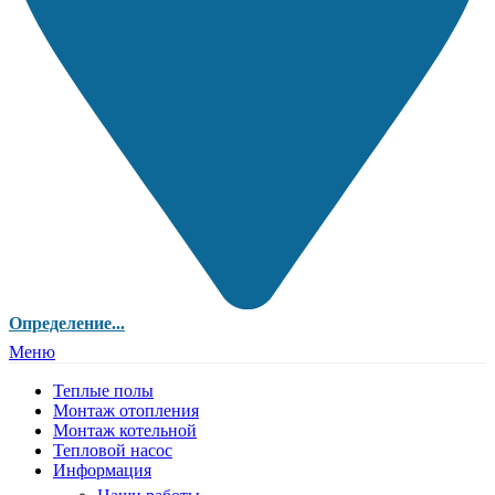
Определение...
Меню
Теплые полы
Монтаж отопления
Монтаж котельной
Тепловой насос
Информация