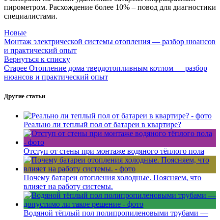
пирометром. Расхождение более 10% – повод для диагностики
специалистами.
Новые
Монтаж электрической системы отопления — разбор нюансов
и практический опыт
Вернуться к списку
Старее
Отопление дома твердотопливным котлом — разбор
нюансов и практический опыт
Другие статьи
Реально ли теплый пол от батареи в квартире?
Отступ от стены при монтаже водяного тёплого пола
Почему батареи отопления холодные. Поясняем, что
влияет на работу системы.
Водяной тёплый пол полипропиленовыми трубами —