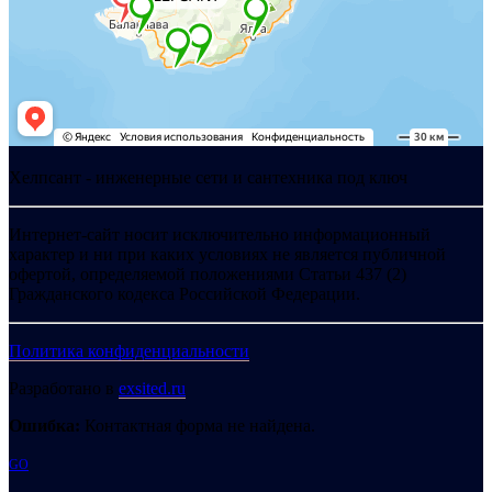
Хелпсант - инженерные сети и сантехника под ключ
Интернет-сайт носит исключительно информационный
характер и ни при каких условиях не является публичной
офертой, определяемой положениями Статьи 437 (2)
Гражданского кодекса Российской Федерации.
Политика конфиденциальности
Разработано в
exsited.ru
Ошибка:
Контактная форма не найдена.
GO