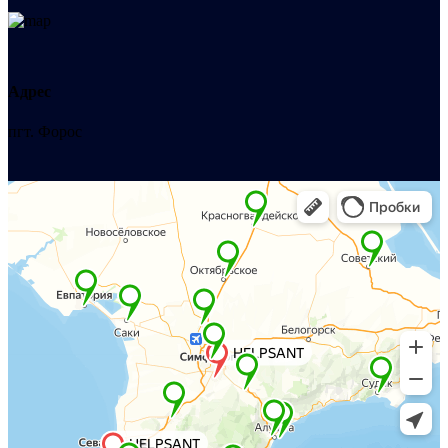
Адрес
пгт. Форос