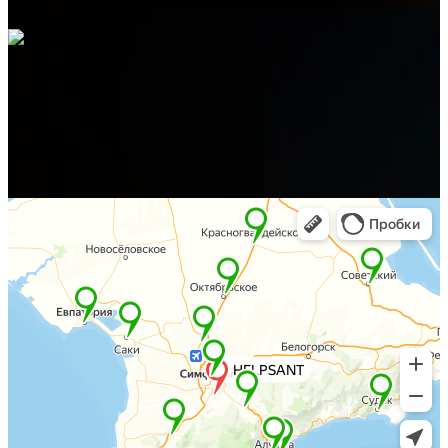
Адрес
пгт. Форос