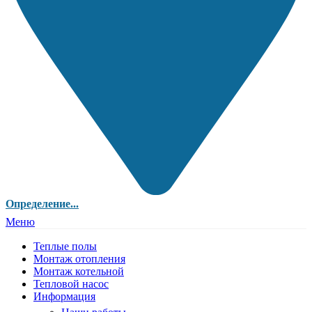
Определение...
Меню
Теплые полы
Монтаж отопления
Монтаж котельной
Тепловой насос
Информация