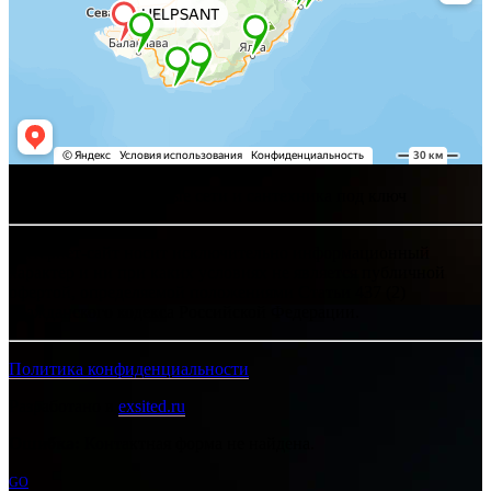
Хелпсант - инженерные сети и сантехника под ключ
Интернет-сайт носит исключительно информационный
характер и ни при каких условиях не является публичной
офертой, определяемой положениями Статьи 437 (2)
Гражданского кодекса Российской Федерации.
Политика конфиденциальности
Разработано в
exsited.ru
Ошибка:
Контактная форма не найдена.
GO