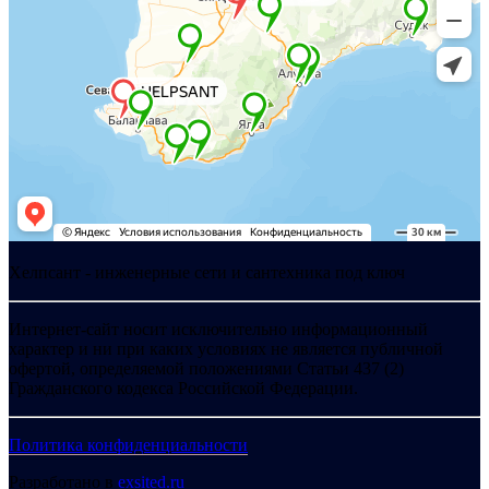
Хелпсант - инженерные сети и сантехника под ключ
Интернет-сайт носит исключительно информационный
характер и ни при каких условиях не является публичной
офертой, определяемой положениями Статьи 437 (2)
Гражданского кодекса Российской Федерации.
Политика конфиденциальности
Разработано в
exsited.ru