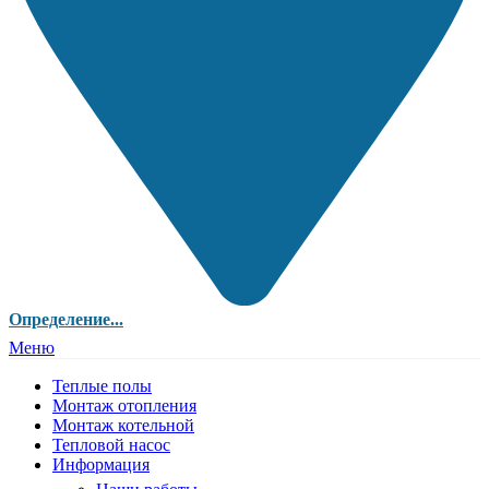
Определение...
Меню
Теплые полы
Монтаж отопления
Монтаж котельной
Тепловой насос
Информация