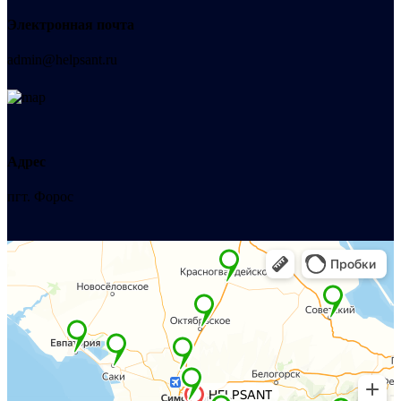
Электронная почта
admin@helpsant.ru
Адрес
пгт. Форос