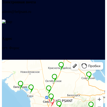
Электронная почта
admin@helpsant.ru
Адрес
пгт. Форос