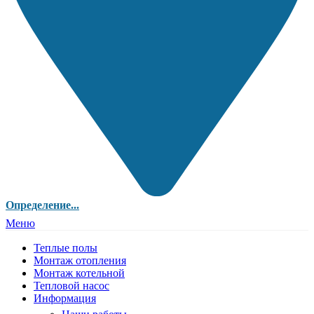
Определение...
Меню
Теплые полы
Монтаж отопления
Монтаж котельной
Тепловой насос
Информация