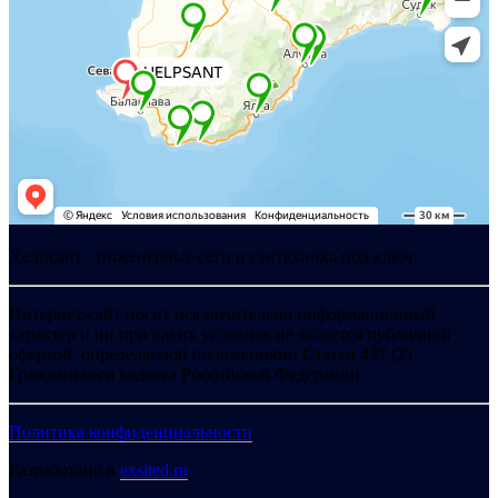
Хелпсант - инженерные сети и сантехника под ключ
Интернет-сайт носит исключительно информационный
характер и ни при каких условиях не является публичной
офертой, определяемой положениями Статьи 437 (2)
Гражданского кодекса Российской Федерации.
Политика конфиденциальности
Разработано в
exsited.ru