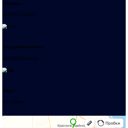
Telegram
+7 (978) 515-999-7
Электронная почта
admin@helpsant.ru
Адрес
пгт. Форос