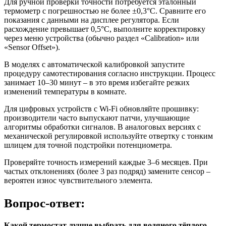
Для ручной проверки точности потребуется эталонный
термометр с погрешностью не более ±0,3°C. Сравните его
показания с данными на дисплее регулятора. Если
расхождение превышает 0,5°C, выполните корректировку
через меню устройства (обычно раздел «Calibration» или
«Sensor Offset»).
В моделях с автоматической калибровкой запустите
процедуру самотестирования согласно инструкции. Процесс
занимает 10–30 минут – в это время избегайте резких
изменений температуры в комнате.
Для цифровых устройств с Wi-Fi обновляйте прошивку:
производители часто выпускают патчи, улучшающие
алгоритмы обработки сигналов. В аналоговых версиях с
механической регулировкой используйте отвертку с тонким
шлицем для точной подстройки потенциометра.
Проверяйте точность измерений каждые 3–6 месяцев. При
частых отклонениях (более 3 раз подряд) замените сенсор –
вероятен износ чувствительного элемента.
Вопрос-ответ:
Какой термостат лучше выбрать для водяного тёплого