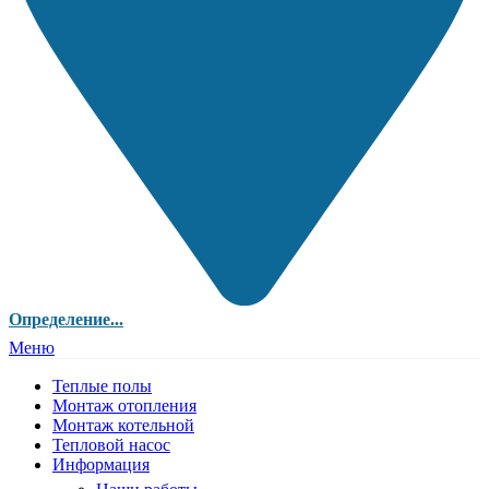
Определение...
Меню
Теплые полы
Монтаж отопления
Монтаж котельной
Тепловой насос
Информация