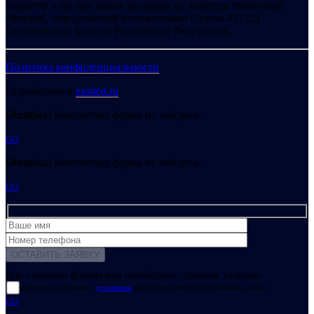
характер и ни при каких условиях не является публичной
офертой, определяемой положениями Статьи 437 (2)
Гражданского кодекса Российской Федерации.
Политика конфиденциальности
Разработано в
exsited.ru
Ошибка:
Контактная форма не найдена.
GO
Ошибка:
Контактная форма не найдена.
GO
Для отправки формы вам необходимо принять условия:
прочитал и согласен с
условиями
обработки своих персональных данных
GO