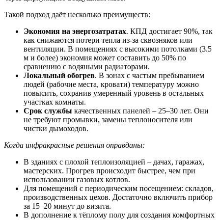
Такой подход даёт несколько преимуществ:
Экономия на энергозатратах
. КПД достигает 90%, так
как снижаются потери тепла из-за сквозняков или
вентиляции. В помещениях с высокими потолками (3.5
м и более) экономия может составить до 50% по
сравнению с водяными радиаторами.
Локальный обогрев
. В зонах с частым пребыванием
людей (рабочие места, кровати) температуру можно
повысить, сохранив умеренный уровень в остальных
участках комнаты.
Срок службы
качественных панелей – 25–30 лет. Они
не требуют промывки, замены теплоносителя или
чистки дымоходов.
Когда инфракрасные решения оправданы:
В зданиях с плохой теплоизоляцией – дачах, гаражах,
мастерских. Прогрев происходит быстрее, чем при
использовании газовых котлов.
Для помещений с периодическим посещением: складов,
производственных цехов. Достаточно включить прибор
за 15–20 минут до визита.
В дополнение к тёплому полу для создания комфортных