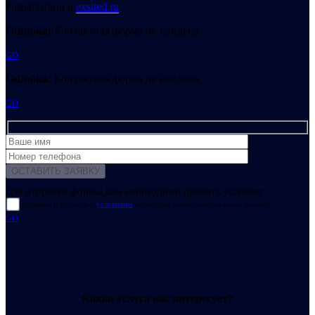
Разработано в
exsited.ru
Ошибка:
Контактная форма не найдена.
GO
Ошибка:
Контактная форма не найдена.
GO
Для отправки формы вам необходимо принять условия:
прочитал и согласен с
условиями
обработки своих персональных данных
GO
Какая услуга вас интересует?