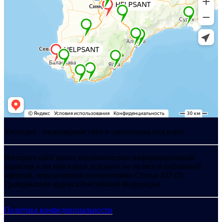
Хелпсант - инженерные сети и сантехника под ключ
Интернет-сайт носит исключительно информационный
характер и ни при каких условиях не является публичной
офертой, определяемой положениями Статьи 437 (2)
Гражданского кодекса Российской Федерации.
Политика конфиденциальности