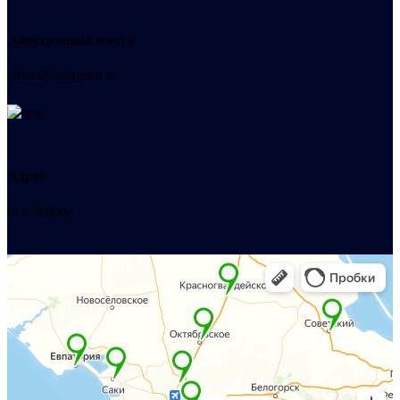
Электронная почта
admin@helpsant.ru
Адрес
пгт. Форос