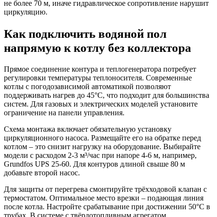
не более 70 м, иначе гидравлическое сопротивление нарушит
циркуляцию.
Как подключить водяной пол
напрямую к котлу без коллектора
Прямое соединение контура и теплогенератора потребует
регулировки температуры теплоносителя. Современные
котлы с погодозависимой автоматикой позволяют
поддерживать нагрев до 45°C, что подходит для большинства
систем. Для газовых и электрических моделей установите
ограничение на панели управления.
Схема монтажа включает обязательную установку
циркуляционного насоса. Размещайте его на обратке перед
котлом – это снизит нагрузку на оборудование. Выбирайте
модели с расходом 2-3 м³/час при напоре 4-6 м, например,
Grundfos UPS 25-60. Для контуров длиной свыше 80 м
добавьте второй насос.
Для защиты от перегрева смонтируйте трёхходовой клапан с
термостатом. Оптимальное место врезки – подающая линия
после котла. Настройте срабатывание при достижении 50°C в
трубах. В системе с твёрдотопливным агрегатом