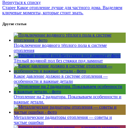
Вернуться к списку
Старее
Какое отопление лучше для частного дома. Выделяем
ключевые моменты, которые стоит знать.
Другие статьи
Подключение водяного тёплого пола к системе
отопления
Тёплый водяной пол без стяжки под ламинат
Какое давление должно в системе отопления —
особенности и важные детали
Отопление на 2 радиатора. Показываем особенности и
важные детали.
Металлические радиаторы отопления — советы и
частые ошибки