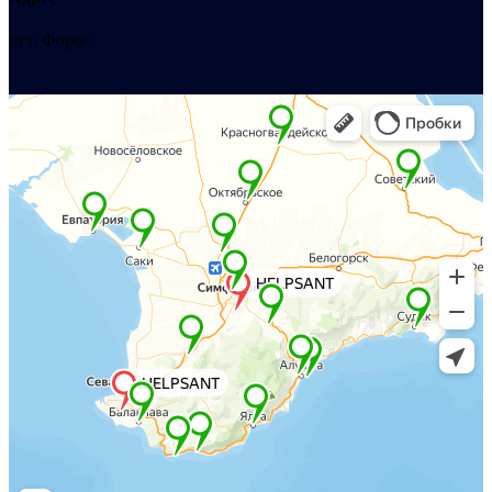
пгт. Форос