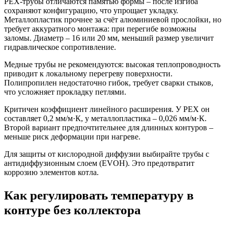
PEX-трубы отличаются памятью формы – после изгиба
сохраняют конфигурацию, что упрощает укладку.
Металлопластик прочнее за счёт алюминиевой прослойки, но
требует аккуратного монтажа: при перегибе возможны
заломы. Диаметр – 16 или 20 мм, меньший размер увеличит
гидравлическое сопротивление.
Медные трубы не рекомендуются: высокая теплопроводность
приводит к локальному перегреву поверхности.
Полипропилен недостаточно гибок, требует сварки стыков,
что усложняет прокладку петлями.
Критичен коэффициент линейного расширения. У PEX он
составляет 0,2 мм/м·К, у металлопластика – 0,026 мм/м·К.
Второй вариант предпочтительнее для длинных контуров –
меньше риск деформации при нагреве.
Для защиты от кислородной диффузии выбирайте трубы с
антидиффузионным слоем (EVOH). Это предотвратит
коррозию элементов котла.
Как регулировать температуру в
контуре без коллектора