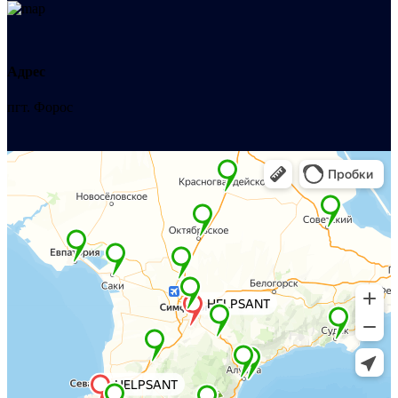
Адрес
пгт. Форос