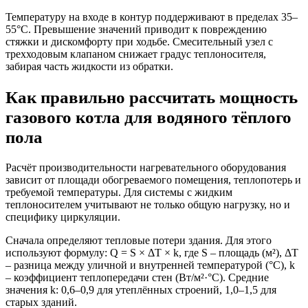
Температуру на входе в контур поддерживают в пределах 35–
55°C. Превышение значений приводит к повреждению
стяжки и дискомфорту при ходьбе. Смесительный узел с
трехходовым клапаном снижает градус теплоносителя,
забирая часть жидкости из обратки.
Как правильно рассчитать мощность
газового котла для водяного тёплого
пола
Расчёт производительности нагревательного оборудования
зависит от площади обогреваемого помещения, теплопотерь и
требуемой температуры. Для системы с жидким
теплоносителем учитывают не только общую нагрузку, но и
специфику циркуляции.
Сначала определяют тепловые потери здания. Для этого
используют формулу: Q = S × ΔT × k, где S – площадь (м²), ΔT
– разница между уличной и внутренней температурой (°C), k
– коэффициент теплопередачи стен (Вт/м²·°C). Средние
значения k: 0,6–0,9 для утеплённых строений, 1,0–1,5 для
старых зданий.