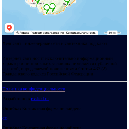
Хелпсант - инженерные сети и сантехника под ключ
Интернет-сайт носит исключительно информационный
характер и ни при каких условиях не является публичной
офертой, определяемой положениями Статьи 437 (2)
Гражданского кодекса Российской Федерации.
Политика конфиденциальности
Разработано в
exsited.ru
Ошибка:
Контактная форма не найдена.
GO
Ошибка:
Контактная форма не найдена.