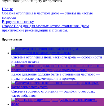
звукоизоляцию и защиту от протечек.
Новые
Обвязка отопления в частном доме — ответы на частые
вопросы
Вернуться к списку
Старее
Вода для для газовых котлов отопления. Даем
практические рекомендации и примеры.
Другие статьи
Система отопления пола частного дома — особенности
и важные детали
Какое давление должно быть в отоплении частного —
практические рекомендации и примеры
Система горячего отопления — ошибки, о которых
часто забывают