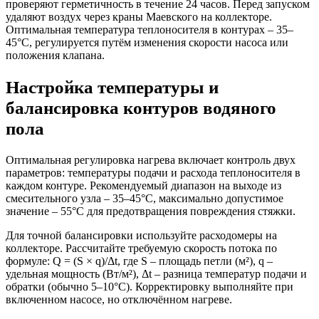
проверяют герметичность в течение 24 часов. Перед запуском
удаляют воздух через краны Маевского на коллекторе.
Оптимальная температура теплоносителя в контурах – 35–
45°C, регулируется путём изменения скорости насоса или
положения клапана.
Настройка температуры и
балансировка контуров водяного
пола
Оптимальная регулировка нагрева включает контроль двух
параметров: температуры подачи и расхода теплоносителя в
каждом контуре. Рекомендуемый диапазон на выходе из
смесительного узла – 35–45°C, максимально допустимое
значение – 55°C для предотвращения повреждения стяжки.
Для точной балансировки используйте расходомеры на
коллекторе. Рассчитайте требуемую скорость потока по
формуле: Q = (S × q)/Δt, где S – площадь петли (м²), q –
удельная мощность (Вт/м²), Δt – разница температур подачи и
обратки (обычно 5–10°С). Корректировку выполняйте при
включенном насосе, но отключённом нагреве.