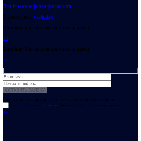
Политика конфиденциальности
Разработано в
exsited.ru
Ошибка:
Контактная форма не найдена.
GO
Ошибка:
Контактная форма не найдена.
GO
Для отправки формы вам необходимо принять условия:
прочитал и согласен с
условиями
обработки своих персональных данных
GO