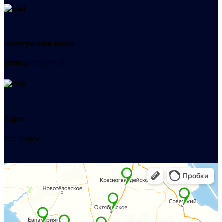
Электронная почта
admin@helpsant.ru
Адрес
пгт. Форос