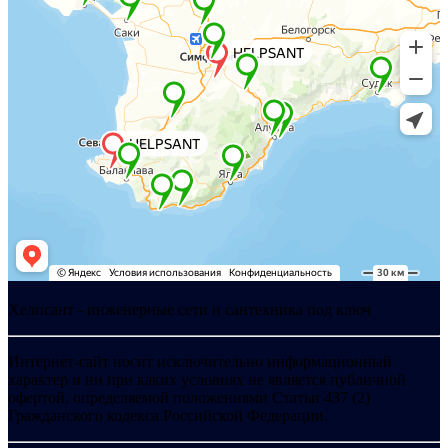
Хелпсант - инженерные сети и сантехника под ключ
Интернет-сайт носит исключительно информационный
характер и ни при каких условиях не является публичной
офертой, определяемой положениями Статьи 437 (2)
Гражданского кодекса Российской Федерации.