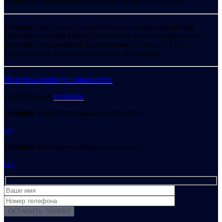
Хелпсант - инженерные сети и сантехника под ключ
Интернет-сайт носит исключительно информационный
характер и ни при каких условиях не является публичной
офертой, определяемой положениями Статьи 437 (2)
Гражданского кодекса Российской Федерации.
Политика конфиденциальности
Разработано в
exsited.ru
Ошибка:
Контактная форма не найдена.
GO
Ошибка:
Контактная форма не найдена.
GO