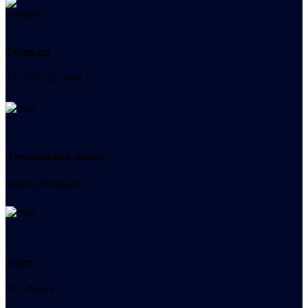
Telegram
+7 (978) 515-999-7
Электронная почта
admin@helpsant.ru
Адрес
пгт. Форос