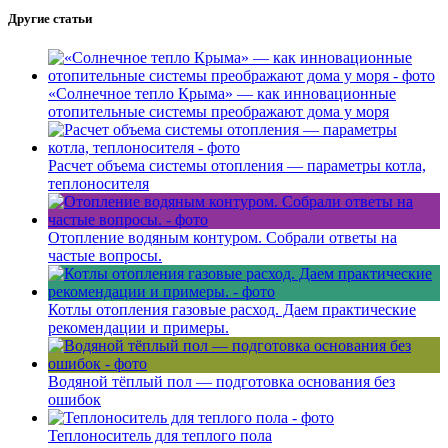
Другие статьи
«Солнечное тепло Крыма» — как инновационные
отопительные системы преображают дома у моря
Расчет объема системы отопления — параметры котла,
теплоносителя
Отопление водяным контуром. Собрали ответы на
частые вопросы.
Котлы отопления газовые расход. Даем практические
рекомендации и примеры.
Водяной тёплый пол — подготовка основания без
ошибок
Теплоноситель для теплого пола