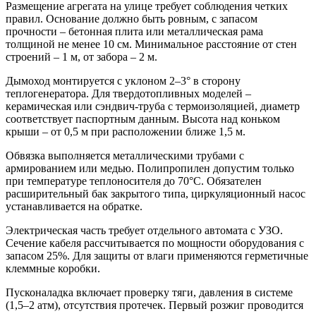
Размещение агрегата на улице требует соблюдения четких
правил. Основание должно быть ровным, с запасом
прочности – бетонная плита или металлическая рама
толщиной не менее 10 см. Минимальное расстояние от стен
строений – 1 м, от забора – 2 м.
Дымоход монтируется с уклоном 2–3° в сторону
теплогенератора. Для твердотопливных моделей –
керамическая или сэндвич-труба с термоизоляцией, диаметр
соответствует паспортным данным. Высота над коньком
крыши – от 0,5 м при расположении ближе 1,5 м.
Обвязка выполняется металлическими трубами с
армированием или медью. Полипропилен допустим только
при температуре теплоносителя до 70°C. Обязателен
расширительный бак закрытого типа, циркуляционный насос
устанавливается на обратке.
Электрическая часть требует отдельного автомата с УЗО.
Сечение кабеля рассчитывается по мощности оборудования с
запасом 25%. Для защиты от влаги применяются герметичные
клеммные коробки.
Пусконаладка включает проверку тяги, давления в системе
(1,5–2 атм), отсутствия протечек. Первый розжиг проводится