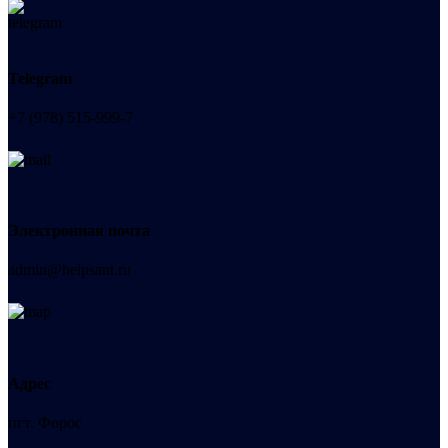
Telegram
+7 (978) 515-999-7
Электронная почта
admin@helpsant.ru
Адрес
пгт. Форос