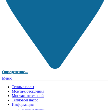
Определение...
Меню
Теплые полы
Монтаж отопления
Монтаж котельной
Тепловой насос
Информация