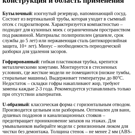
Бутылочный
: изогнутый резервуар, напоминающий сосуд.
Состоит из вертикальной трубы, которая уходит в съемный
отсек с гидрозатвором. Характеризуется компактностью –
подходит для кухонных моек с ограниченным пространством
под раковиной. Материалы: полипропилен (дешевле, срок
службы до 5 лет) или нержавеющая сталь (антикоррозийная
защита, 10+ лет). Минус – необходимость периодической
разборки для удаления засоров.
Гофрированный
: гибкая пластиковая трубка, крепится
металлическими хомутами. Монтируется в стесненных
условиях, где жесткие модели не помещаются (низкие тумбы,
стиральные машины). Выдерживает температуры до 80°C.
Недостаток – складки гофры накапливают жир, требуют
замены каждые 2-3 года. Рекомендуется устанавливать только
при отсутствии альтернатив.
U-образный
: классическая форма с горизонтальным отводом.
Производится цельным или разборным. Оптимален для ванн,
душевых поддонов и канализационных стояков –
предотвращает проникновение запахов на этажах. Для
умывальников выбирайте модели с ревизионным люком для
чистки без демонтажа. Толщина стенок – не менее 2 мм (ABS-