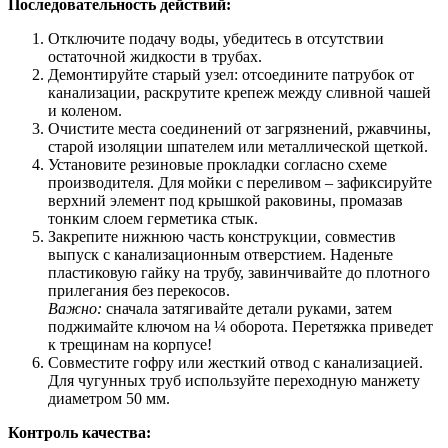
Последовательность действий:
Отключите подачу воды, убедитесь в отсутствии
остаточной жидкости в трубах.
Демонтируйте старый узел: отсоедините патрубок от
канализации, раскрутите крепеж между сливной чашей
и коленом.
Очистите места соединений от загрязнений, ржавчины,
старой изоляции шпателем или металлической щеткой.
Установите резиновые прокладки согласно схеме
производителя. Для мойки с переливом – зафиксируйте
верхний элемент под крышкой раковины, промазав
тонким слоем герметика стык.
Закрепите нижнюю часть конструкции, совместив
выпуск с канализационным отверстием. Наденьте
пластиковую гайку на трубу, завинчивайте до плотного
прилегания без перекосов.
Важно:
сначала затягивайте детали руками, затем
поджимайте ключом на ¼ оборота. Перетяжка приведет
к трещинам на корпусе!
Совместите гофру или жесткий отвод с канализацией.
Для чугунных труб используйте переходную манжету
диаметром 50 мм.
Контроль качества: