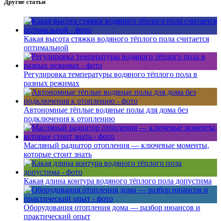
Другие статьи
Какая высота стяжки водяного тёплого пола считается
оптимальной
Регулировка температуры водяного тёплого пола в
разных режимах
Автономные тёплые водяные полы для дома без
подключения к отоплению
Масляный радиатор отопления — ключевые моменты,
которые стоит знать
Какая длина контура водяного тёплого пола допустима
Оборудования отопления дома — разбор нюансов и
практический опыт