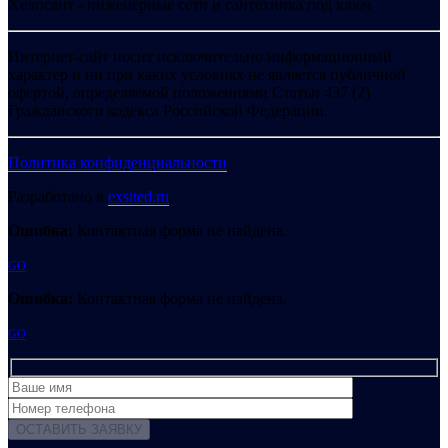
Хелпсант - инженерные сети и сантехника под ключ
Интернет-сайт носит исключительно информационный
характер и ни при каких условиях не является публичной
офертой, определяемой положениями Статьи 437 (2)
Гражданского кодекса Российской Федерации.
Политика конфиденциальности
Разработано в
exsited.ru
Ошибка:
Контактная форма не найдена.
GO
Ошибка:
Контактная форма не найдена.
GO