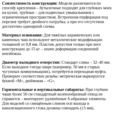
Совместимость конструкции:
Модели различаются по
способу крепления – бутылочные подходят для глубоких моек
на кухне, трубные – для подвесных умывальников с
ограниченным пространством. Встроенная перфорация под
перелив требует двойного патрубка, а при его отсутствии
достаточно одинарной схемы.
Материал основания:
Для тяжёлых керамических или
каменных чаш используют металлические модификации
толщиной от 0,8 мм. Пластик допустим только при весе
конструкции до 15 кг – иначе деформация соединений
неизбежна.
Диаметр выходного отверстия:
Стандарт слива – 32–40 мм.
Если выходное гнездо шире (например, 50 мм в старых
чугунных коммуникациях), потребуется переходная муфта.
Проверьте соответствие резьбы: метрическая маркируется
буквой «М», дюймовая – «G».
Горизонтальные и вертикальные габариты:
При глубине
чаши более 50 см стандартный коленообразный отвод не
справится – монтируют удлинённые S-образные элементы.
Для моделей со смещённым сливом оси выхода и
канализационного стока должны совпадать (±5 мм).