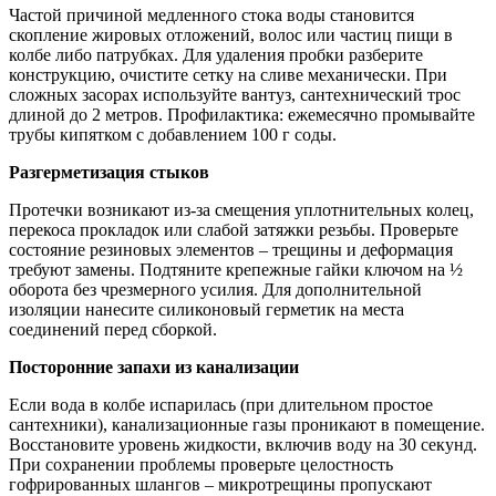
Частой причиной медленного стока воды становится
скопление жировых отложений, волос или частиц пищи в
колбе либо патрубках. Для удаления пробки разберите
конструкцию, очистите сетку на сливе механически. При
сложных засорах используйте вантуз, сантехнический трос
длиной до 2 метров. Профилактика: ежемесячно промывайте
трубы кипятком с добавлением 100 г соды.
Разгерметизация стыков
Протечки возникают из-за смещения уплотнительных колец,
перекоса прокладок или слабой затяжки резьбы. Проверьте
состояние резиновых элементов – трещины и деформация
требуют замены. Подтяните крепежные гайки ключом на ½
оборота без чрезмерного усилия. Для дополнительной
изоляции нанесите силиконовый герметик на места
соединений перед сборкой.
Посторонние запахи из канализации
Если вода в колбе испарилась (при длительном простое
сантехники), канализационные газы проникают в помещение.
Восстановите уровень жидкости, включив воду на 30 секунд.
При сохранении проблемы проверьте целостность
гофрированных шлангов – микротрещины пропускают