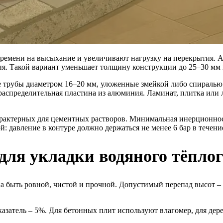
ремени на высыхание и увеличивают нагрузку на перекрытия. А
я. Такой вариант уменьшает толщину конструкции до 25–30 мм и
 трубы диаметром 16–20 мм, уложенные змейкой либо спиралью
я распределительная пластина из алюминия. Ламинат, плитка ил
арактерных для цементных растворов. Минимальная инерционнос
 давление в контуре должно держаться не менее 6 бар в течение
для укладки водяного тёплог
а быть ровной, чистой и прочной. Допустимый перепад высот – н
затель – 5%. Для бетонных плит используют влагомер, для дер