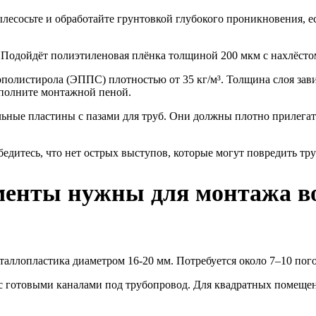
лесосьте и обработайте грунтовкой глубокого проникновения, е
 Подойдёт полиэтиленовая плёнка толщиной 200 мкм с нахлёсто
олистирола (ЭППС) плотностью от 35 кг/м³. Толщина слоя завис
полните монтажной пеной.
ьные пластины с пазами для труб. Они должны плотно прилегать
бедитесь, что нет острых выступов, которые могут повредить тр
енты нужны для монтажа вод
аллопластика диаметром 16-20 мм. Потребуется около 7–10 пог
готовыми каналами под трубопровод. Для квадратных помещени