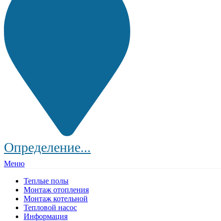
Определение...
Меню
Теплые полы
Монтаж отопления
Монтаж котельной
Тепловой насос
Информация