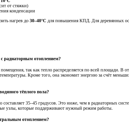
е
10°C
сит от стяжки)
ения конденсации
зить нагрев до
30–40°C
для повышения КПД. Для деревянных ос
ю с радиаторным отоплением?
омещения, так как тепло распределяется по всей площади. В от
температуры. Кроме того, она экономит энергию за счёт меньших
водяного тёплого пола?
 составляет 35–45 градусов. Это ниже, чем в радиаторных систе
ные узлы, которые поддерживают нужный режим работы.
нтральным отоплением?