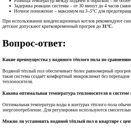
Разница температур между подачей и обраткой – не боле
Задержка реакции системы – от 30 минут до 4 часов (зави
Ночное понижение – максимум на
3–5°C
для предотвращ
При использовании конденсационных котлов рекомендуют сни
детские допускают кратковременный прогрев до
31°C
.
Вопрос-ответ:
Какие преимущества у водяного тёплого пола по сравнени
Водяной тёплый пол обеспечивает более равномерный прогрев п
такая система создаёт комфортный микроклимат без перепадов 
теплоносителя.
Какова оптимальная температура теплоносителя в системе 
Оптимальная температура воды в контурах тёплого пола обычно
энергопотребление. Для регулировки используются смеситель
Можно ли установить водяной тёплый пол в квартире с це