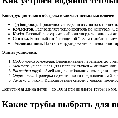
Как устроен водяной тёплы
Конструкция такого обогрева включает несколько ключевых
Трубопровод.
Применяются изделия из сшитого полиэтиле
Коллектор.
Распределяет теплоноситель по контурам. Ос
Котёл.
Газовый, электрический или твердотопливный аг
Стяжка.
Бетонный слой толщиной 5–8 см с добавлением 
Теплоизоляция.
Плиты экструдированного пенополистир
Этапы установки:
Подготовка основания.
Выравнивание перепадов до 5 мм 
Монтаж утеплителя.
Для первых этажей – минвата или
Раскладка труб.
«Змейка» для небольших помещений, «ул
Опрессовка.
Проверка герметичности под давлением 5–6 б
Заливка стяжки.
Использование смесей с маркой прочнос
Допустимая длина петли – до 100 м при диаметре трубы 16 мм
Какие трубы выбрать для во