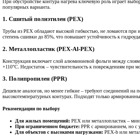
При обустройстве контура нагрева ключевую роль играет выбо
популярных варианта.
1. Сшитый полиэтилен (PEX)
Трубы из PEX обладают высокой гибкостью, не ломаются при 
степень сшивки до 85%, что повышает устойчивость к гидроуд
2. Металлопластик (PEX-Al-PEX)
Конструкция включает слой алюминиевой фольги между слоями 
+110°C. Недостаток – чувствительность к повреждениям при м
3. Полипропилен (PPR)
Дешевле аналогов, но менее гибкие – требуют соединений на п
высокотемпературных контурах. Подходят только армированны
Рекомендации по выбору
Для жилых помещений:
PEX или металлопластик – мини
При ограниченном бюджете:
PPR с армированием, но с 
Для объектов с высокими нагрузками:
PEX-b или метал