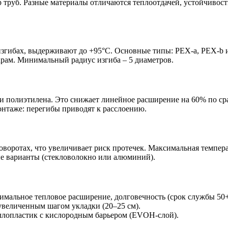
р труб. Разные материалы отличаются теплоотдачей, устойчивос
изгибах, выдерживают до +95°C. Основные типы: PEX-a, PEX-b 
арам. Минимальный радиус изгиба – 5 диаметров.
полиэтилена. Это снижает линейное расширение на 60% по срав
онтаже: перегибы приводят к расслоению.
оворотах, что увеличивает риск протечек. Максимальная темпер
е варианты (стекловолокно или алюминий).
мальное тепловое расширение, долговечность (срок службы 50+
увеличенным шагом укладки (20–25 см).
лопластик с кислородным барьером (EVOH-слой).