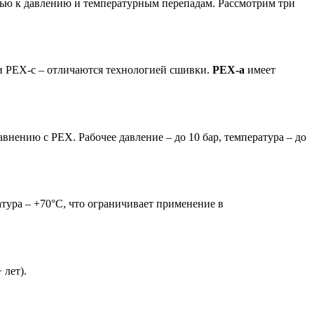
тью к давлению и температурным перепадам. Рассмотрим три
и PEX-c – отличаются технологией сшивки.
PEX-a
имеет
нению с PEX. Рабочее давление – до 10 бар, температура – до
атура – +70°C, что ограничивает применение в
 лет).