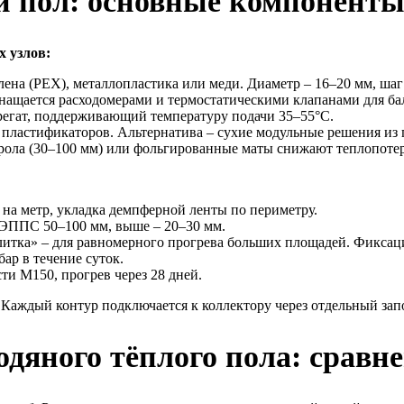
й пол: основные компоненты
 узлов:
на (PEX), металлопластика или меди. Диаметр – 16–20 мм, шаг 
нащается расходомерами и термостатическими клапанами для ба
регат, поддерживающий температуру подачи 35–55°C.
пластификаторов. Альтернатива – сухие модульные решения из
ола (30–100 мм) или фольгированные маты снижают теплопоте
на метр, укладка демпферной ленты по периметру.
 ЭППС 50–100 мм, выше – 20–30 мм.
итка» – для равномерного прогрева больших площадей. Фиксаци
ар в течение суток.
ти М150, прогрев через 28 дней.
. Каждый контур подключается к коллектору через отдельный за
дяного тёплого пола: сравн