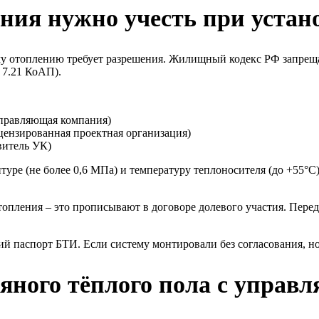
ия нужно учесть при устано
му отоплению требует разрешения. Жилищный кодекс РФ запрещ
. 7.21 КоАП).
управляющая компания)
ицензированная проектная организация)
витель УК)
туре (не более 0,6 МПа) и температуру теплоносителя (до +55°
топления – это прописывают в договоре долевого участия. Пере
ий паспорт БТИ. Если систему монтировали без согласования, н
дяного тёплого пола с упра