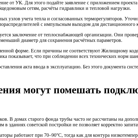
ние от УК. Для этого подайте заявление с приложением проекта
щедомовым сетям, расчёты гидравлики и тепловой нагрузки.
х узлов учета тепла и согласованных терморегуляторов. Уточн
лораспределителей с импульсным выходом для дистанционного к
уется заключение от теплоснабжающей организации. Они проверя
 меньший диаметр для сохранения расчётных параметров.
ьменной форме. Если причины не соответствуют Жилищному код
ика показывает, что при соблюдении всех технических норм ша
тавления акта ввода в эксплуатацию. Без этого документа сист
чения могут помешать подкл
ков. В домах старого фонда трубы часто не рассчитаны на допо
мм в зданиях советской постройки не позволяет корректно запита
оры работают при 70–90°C, тогда как для контура низкотемпера