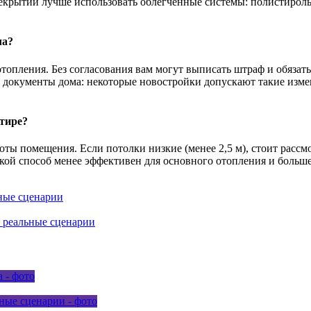
ерекрытий лучше использовать облегчённые системы: полистиро
ла?
отопления. Без согласования вам могут выписать штраф и обяза
документы дома: некоторые новостройки допускают такие измене
тире?
соты помещения. Если потолки низкие (менее 2,5 м), стоит расс
кой способ менее эффективен для основного отопления и больше
ные сценарии
 реальные сценарии