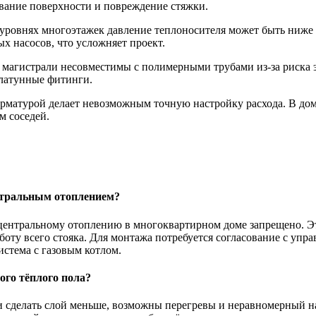
вание поверхности и повреждение стяжки.
уровнях многоэтажек давление теплоносителя может быть ниже 
х насосов, что усложняет проект.
 магистрали несовместимы с полимерными трубами из-за риска 
з латунные фитинги.
арматурой делает невозможным точную настройку расхода. В до
м соседей.
нтральным отоплением?
центральному отоплению в многоквартирном доме запрещено. Это
боту всего стояка. Для монтажа потребуется согласование с уп
стема с газовым котлом.
го тёплого пола?
и сделать слой меньше, возможны перегревы и неравномерный на