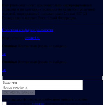
Интернет-сайт носит исключительно информационный
характер и ни при каких условиях не является публичной
офертой, определяемой положениями Статьи 437 (2)
Гражданского кодекса Российской Федерации.
Политика конфиденциальности
Разработано в
exsited.ru
Ошибка:
Контактная форма не найдена.
GO
Ошибка:
Контактная форма не найдена.
GO
Для отправки формы вам необходимо принять условия:
прочитал и согласен с
условиями
обработки своих персональных данных