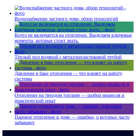
Водоснабжение частного дома, обзор технологий
Котел не включается на отопление. Выделяем ключевые
моменты, которые стоит знать.
Тёплый пол водяной с металлопластиковой трубой
Давление в баке отопления — что влияет на работу
системы
Отопление на твердом топливе — разбор нюансов и
практический опыт
Паровое отопление в доме — ошибки, о которых часто
забывают