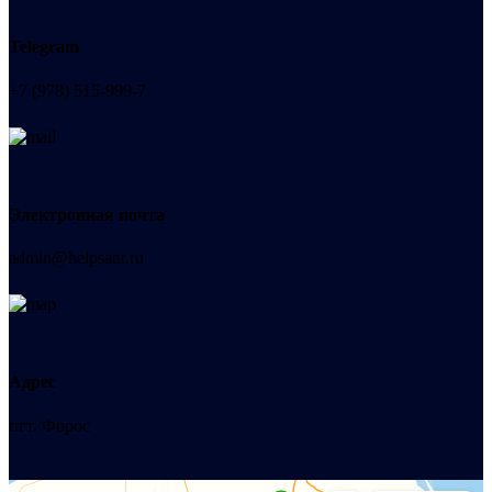
Telegram
+7 (978) 515-999-7
Электронная почта
admin@helpsant.ru
Адрес
пгт. Форос