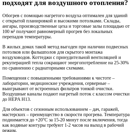
подходят для воздушного отопления?
Обогрев с помощью нагретого воздуха оптимален для зданий
с открытой планировкой и высокими потолками. Склады,
ангары, производственные цеха и торговые залы площадью от
100 м² получают равномерный прогрев без локальных
перепадов температуры.
В жилых домах такой метод выгоден при наличии подвесных
потолков или фальшполов для скрытого монтажа
воздуховодов. Коттеджи с принудительной вентиляцией и
рекуперацией тепла сокращают энергопотребление на 25-30%
по сравнению с радиаторными схемами.
Помещения с повышенными требованиями к чистоте –
лаборатории, медицинские учреждения, серверные –
выигрывают от встроенных фильтров тонкой очистки.
Воздушные каналы подают нагретый поток с классом очистки
до HEPA H13.
Для объектов с сезонным использованием – дач, гаражей,
мастерских – преимущество в скорости прогрева. Температура
поднимается до +20°C за 15-20 минут после включения, тогда
как водяные контуры требуют 1-2 часов на выход в рабочий
режим.