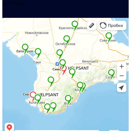
пгт. Форос