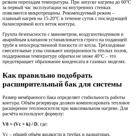
резким перепадам температуры. При запуске нагрева до 60°C
за первый час эксплуатации на внутренних стенках
появляются микротрещины. Рекомендуемый режим –
плавный нагрев на 15-20°C в течение суток с последующей
балансировкой всех веток контура.
Группа безопасности с манометром, воздухоотводчиком и
аварийным клапаном устанавливается строго на подающей
трубе в непосредственной близости от котла. Трёхходовые
смесительные узлы снижают инерционность тёплых полов,
поддерживая температуру обратки не ниже 40°C – это
предотвращает образование конденсата в газовых моделях.
Как правильно подобрать
расширительный бак для системы
Размер мембранного бака определяет стабильность работы
контура. Объём резервуара должен компенсировать тепловое
расширение теплоносителя при максимальном нагреве. Для
расчёта используют формулу:
Vб = (Vс × k) / D
, где:
Vс – общий объём жидкости в трубах и радиаторах,