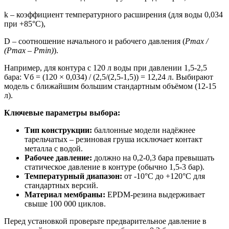
k – коэффициент температурного расширения (для воды 0,034
при +85°C),
D – соотношение начального и рабочего давления (
Pmax /
(Pmax – Pmin)
).
Например, для контура с 120 л воды при давлении 1,5-2,5
бара: Vб = (120 × 0,034) / (2,5/(2,5-1,5)) = 12,24 л. Выбирают
модель с ближайшим большим стандартным объёмом (12-15
л).
Ключевые параметры выбора:
Тип конструкции:
баллонные модели надёжнее
тарельчатых – резиновая груша исключает контакт
металла с водой.
Рабочее давление:
должно на 0,2-0,3 бара превышать
статическое давление в контуре (обычно 1,5-3 бар).
Температурный диапазон:
от -10°C до +120°C для
стандартных версий.
Материал мембраны:
EPDM-резина выдерживает
свыше 100 000 циклов.
Перед установкой проверьте предварительное давление в