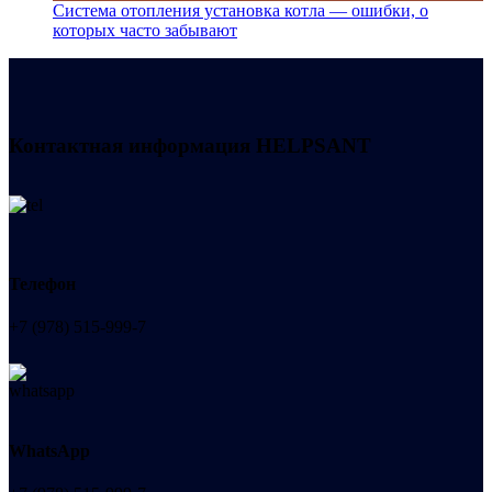
Система отопления установка котла — ошибки, о
которых часто забывают
Контактная информация
HELPSANT
Телефон
+7 (978) 515-999-7
WhatsApp