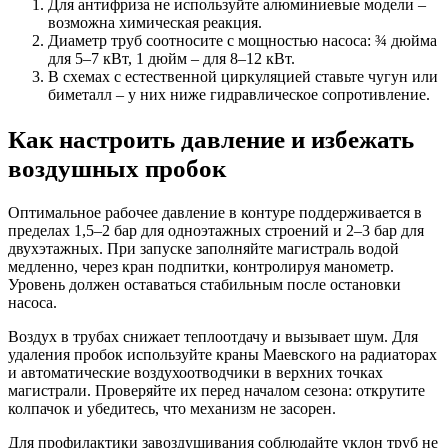
Для антифриза не используйте алюминиевые модели –
возможна химическая реакция.
Диаметр труб соотносите с мощностью насоса: ¾ дюйма
для 5–7 кВт, 1 дюйм – для 8–12 кВт.
В схемах с естественной циркуляцией ставьте чугун или
биметалл – у них ниже гидравлическое сопротивление.
Как настроить давление и избежать
воздушных пробок
Оптимальное рабочее давление в контуре поддерживается в
пределах 1,5–2 бар для одноэтажных строений и 2–3 бар для
двухэтажных. При запуске заполняйте магистраль водой
медленно, через кран подпитки, контролируя манометр.
Уровень должен оставаться стабильным после остановки
насоса.
Воздух в трубах снижает теплоотдачу и вызывает шум. Для
удаления пробок используйте краны Маевского на радиаторах
и автоматические воздухоотводчики в верхних точках
магистрали. Проверяйте их перед началом сезона: открутите
колпачок и убедитесь, что механизм не засорен.
Для профилактики завоздушивания соблюдайте уклон труб не