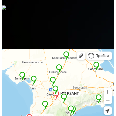
Адрес
пгт. Форос