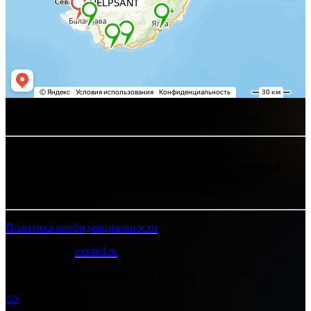
Хелпсант - инженерные сети и сантехника под ключ
Интернет-сайт носит исключительно информационный
характер и ни при каких условиях не является публичной
офертой, определяемой положениями Статьи 437 (2)
Гражданского кодекса Российской Федерации.
Политика конфиденциальности
Разработано в
exsited.ru
Ошибка:
Контактная форма не найдена.
GO