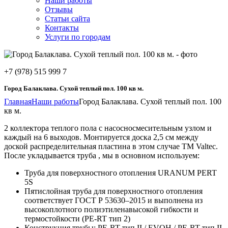
Наши работы
Отзывы
Статьи сайта
Контакты
Услуги по городам
+7 (978) 515 999 7
Город Балаклава. Сухой теплый пол. 100 кв м.
Главная
Наши работы
Город Балаклава. Сухой теплый пол. 100
кв м.
2 коллектора теплого пола с насосносмесительным узлом и
каждый на 6 выходов. Монтируется доска 2,5 см между
доской распределительная пластина в этом случае ТМ Valtec.
После укладывается труба , мы в основном используем:
Труба для поверхностного отопления URANUM PERT
5S
Пятислойная труба для поверхностного отопления
соответствует ГОСТ Р 53630–2015 и выполнена из
высокоплотного полиэтиленавысокой гибкости и
термостойкости (PE-RT тип 2)
Конструкция трубы: PE-RT тип II / EVOH / PE-RT тип II.