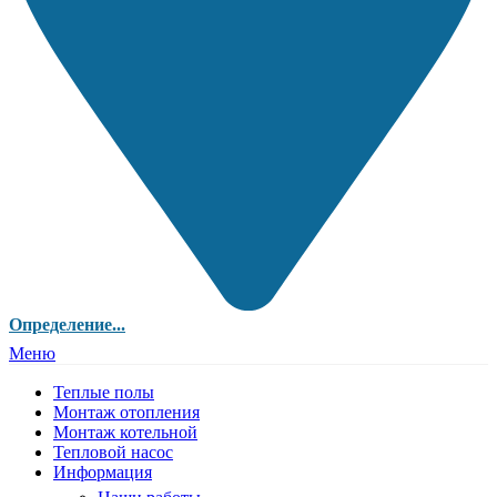
Определение...
Меню
Теплые полы
Монтаж отопления
Монтаж котельной
Тепловой насос
Информация