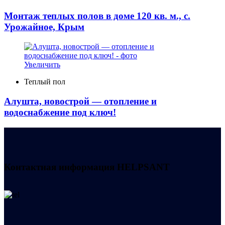
Монтаж теплых полов в доме 120 кв. м., с.
Урожайное, Крым
Увеличить
Теплый пол
Алушта, новострой — отопление и
водоснабжение под ключ!
Контактная информация
HELPSANT