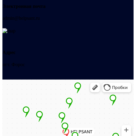
Электронная почта
admin@helpsant.ru
Адрес
пгт. Форос