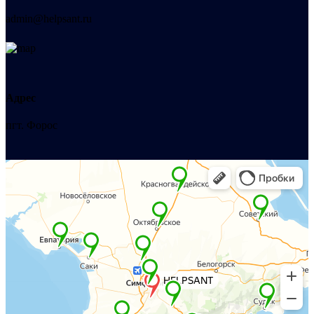
admin@helpsant.ru
Адрес
пгт. Форос