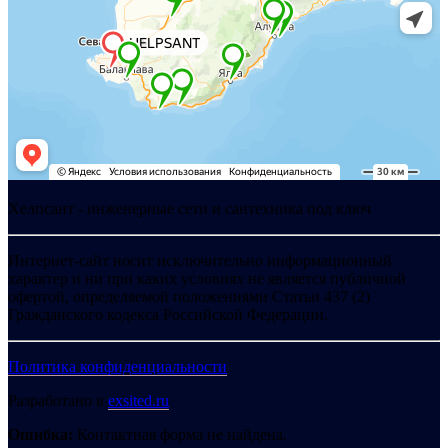
Хелпсант - инженерные сети и сантехника под ключ
Интернет-сайт носит исключительно информационный
характер и ни при каких условиях не является публичной
офертой, определяемой положениями Статьи 437 (2)
Гражданского кодекса Российской Федерации.
Политика конфиденциальности
Разработано в
exsited.ru
Ошибка:
Контактная форма не найдена.