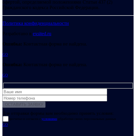
офертой, определяемой положениями Статьи 437 (2)
Гражданского кодекса Российской Федерации.
Политика конфиденциальности
Разработано в
exsited.ru
Ошибка:
Контактная форма не найдена.
GO
Ошибка:
Контактная форма не найдена.
GO
Для отправки формы вам необходимо принять условия:
прочитал и согласен с
условиями
обработки своих персональных данных
GO