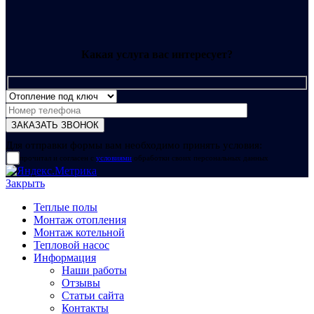
Какая услуга вас интересует?
Для отправки формы вам необходимо принять условия:
прочитал и согласен с
условиями
обработки своих персональных данных
Закрыть
Теплые полы
Монтаж отопления
Монтаж котельной
Тепловой насос
Информация
Наши работы
Отзывы
Статьи сайта
Контакты