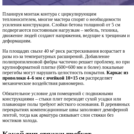
Планируя монтаж контура с циркулирующим
теплоносителем, многие мастера спорят о необходимости
усиления конструкции. Слойки бетона толщиной от 5 см
подвергаются постоянным нагрузкам – мебель, техника,
движение людей создают напряжения, ведущие к трещинам и
деформациям.
На площадях свыхе 40 м² риск растрескивания возрастает в
разы из-за температурных расширений. Добавление
полипропиленовой фибры частично решает проблему, но при
крупноформатной плитке (600×600 мм и более) локальные
перегибы могут нарушить целостность покрытия.
Каркас из
проволоки 4–6 мм с ячейкой 10×15 см
распределяет
механические воздействия равномерно.
Обязательное условие для помещений с подвижными
конструкциями – стыки плит переходят сухой усадки или
плавающие полы требуют жёсткого основания. В деревянных
перекрытиях компенсационные швы заполняют демпферной
лентой, тогда как арма́тура связывает слои стяжки без
мостиков холода.
Какой тип стяжки требует