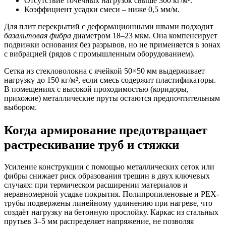
Отсутствие точечных нагрузок свыше 300 кг/м².
Коэффициент усадки смеси – ниже 0,5 мм/м.
Для плит перекрытий с деформационными швами подходит
базальтовая фибра
диаметром 18–23 мкм. Она компенсирует
подвижки основания без разрывов, но не применяется в зонах
с вибрацией (рядов с промышленным оборудованием).
Сетка из стекловолокна с ячейкой 50×50 мм выдерживает
нагрузку до 150 кг/м², если смесь содержит пластификаторы.
В помещениях с высокой проходимостью (коридоры,
прихожие) металлические пруты остаются предпочтительным
выбором.
Когда армирование предотвращает
растрескивание труб и стяжки
Усиление конструкции с помощью металлических сеток или
фибры снижает риск образования трещин в двух ключевых
случаях: при термическом расширении материалов и
неравномерной усадке покрытия. Полипропиленовые и PEX-
трубы подвержены линейному удлинению при нагреве, что
создаёт нагрузку на бетонную прослойку. Каркас из стальных
прутьев 3–5 мм распределяет напряжение, не позволяя