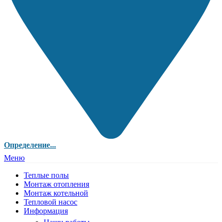
Определение...
Меню
Теплые полы
Монтаж отопления
Монтаж котельной
Тепловой насос
Информация