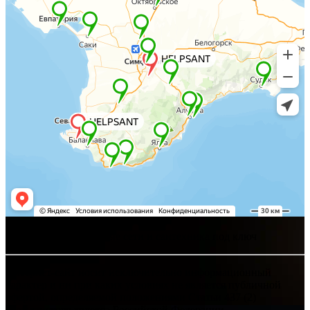
Хелпсант - инженерные сети и сантехника под ключ
Интернет-сайт носит исключительно информационный
характер и ни при каких условиях не является публичной
офертой, определяемой положениями Статьи 437 (2)
Гражданского кодекса Российской Федерации.