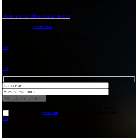
Политика конфиденциальности
Разработано в
exsited.ru
Ошибка:
Контактная форма не найдена.
GO
Ошибка:
Контактная форма не найдена.
GO
Для отправки формы вам необходимо принять условия:
прочитал и согласен с
условиями
обработки своих персональных данных
GO