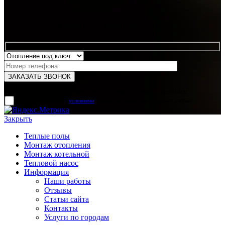
Какая услуга вас интересует?
Для отправки формы вам необходимо принять условия:
прочитал и согласен с
условиями
обработки своих персональных данных
Закрыть
Теплые полы
Монтаж отопления
Монтаж котельной
Тепловой насос
Информация
Наши работы
Отзывы
Статьи сайта
Контакты
Услуги по городам