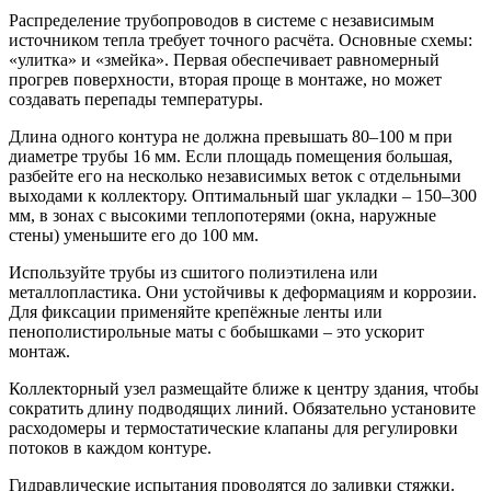
Распределение трубопроводов в системе с независимым
источником тепла требует точного расчёта. Основные схемы:
«улитка» и «змейка». Первая обеспечивает равномерный
прогрев поверхности, вторая проще в монтаже, но может
создавать перепады температуры.
Длина одного контура не должна превышать 80–100 м при
диаметре трубы 16 мм. Если площадь помещения большая,
разбейте его на несколько независимых веток с отдельными
выходами к коллектору. Оптимальный шаг укладки – 150–300
мм, в зонах с высокими теплопотерями (окна, наружные
стены) уменьшите его до 100 мм.
Используйте трубы из сшитого полиэтилена или
металлопластика. Они устойчивы к деформациям и коррозии.
Для фиксации применяйте крепёжные ленты или
пенополистирольные маты с бобышками – это ускорит
монтаж.
Коллекторный узел размещайте ближе к центру здания, чтобы
сократить длину подводящих линий. Обязательно установите
расходомеры и термостатические клапаны для регулировки
потоков в каждом контуре.
Гидравлические испытания проводятся до заливки стяжки.