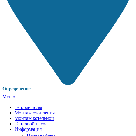
Определение...
Меню
Теплые полы
Монтаж отопления
Монтаж котельной
Тепловой насос
Информация