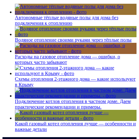
Автономные тёплые водяные полы для дома без
подключения к отоплению
Водяное отопление своими руками через тёплые полы
Расходы на газовое отопление дома — ошибки, о
которых часто забывают
Схемы отопления 2-этажного дома — какие используют
в Крыму
Подключение котлов отопления в частном доме. Даем
практические рекомендации и примеры.
Какой газовый котел отопления лучше — особенности и
важные детали