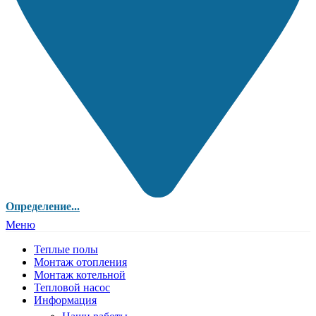
Определение...
Меню
Теплые полы
Монтаж отопления
Монтаж котельной
Тепловой насос
Информация