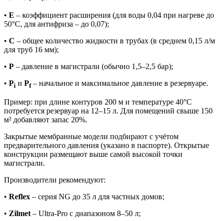
•
E
– коэффициент расширения (для воды 0,04 при нагреве до
50°C, для антифриза – до 0,07);
•
C
– общее количество жидкости в трубах (в среднем 0,15 л/м
для труб 16 мм);
•
P
– давление в магистрали (обычно 1,5–2,5 бар);
•
P
и
P
– начальное и максимальное давление в резервуаре.
i
f
Пример: при длине контуров 200 м и температуре 40°C
потребуется резервуар на 12–15 л. Для помещений свыше 150
м² добавляют запас 20%.
Закрытые мембранные модели подбирают с учётом
предварительного давления (указано в паспорте). Открытые
конструкции размещают выше самой высокой точки
магистрали.
Производители рекомендуют:
•
Reflex
– серия NG до 35 л для частных домов;
•
Zilmet
– Ultra-Pro с диапазоном 8–50 л;