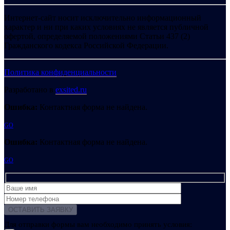
Интернет-сайт носит исключительно информационный
характер и ни при каких условиях не является публичной
офертой, определяемой положениями Статьи 437 (2)
Гражданского кодекса Российской Федерации.
Политика конфиденциальности
Разработано в
exsited.ru
Ошибка:
Контактная форма не найдена.
GO
Ошибка:
Контактная форма не найдена.
GO
Для отправки формы вам необходимо принять условия: