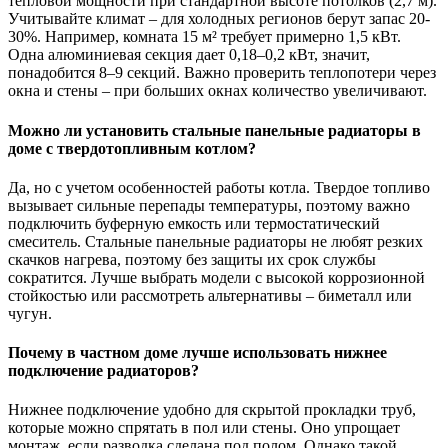
тепловой мощности при стандартной высоте потолков (2,7 м).
Учитывайте климат – для холодных регионов берут запас 20-
30%. Например, комната 15 м² требует примерно 1,5 кВт.
Одна алюминиевая секция дает 0,18–0,2 кВт, значит,
понадобится 8–9 секций. Важно проверить теплопотери через
окна и стены – при больших окнах количество увеличивают.
Можно ли установить стальные панельные радиаторы в
доме с твердотопливным котлом?
Да, но с учетом особенностей работы котла. Твердое топливо
вызывает сильные перепады температуры, поэтому важно
подключить буферную емкость или термостатический
смеситель. Стальные панельные радиаторы не любят резких
скачков нагрева, поэтому без защиты их срок службы
сократится. Лучше выбрать модели с высокой коррозионной
стойкостью или рассмотреть альтернативы – биметалл или
чугун.
Почему в частном доме лучше использовать нижнее
подключение радиаторов?
Нижнее подключение удобно для скрытой прокладки труб,
которые можно спрятать в пол или стены. Оно упрощает
монтаж, если разводка сделана под полом. Однако такой