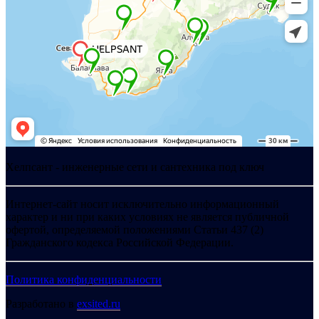
Хелпсант - инженерные сети и сантехника под ключ
Интернет-сайт носит исключительно информационный
характер и ни при каких условиях не является публичной
офертой, определяемой положениями Статьи 437 (2)
Гражданского кодекса Российской Федерации.
Политика конфиденциальности
Разработано в
exsited.ru